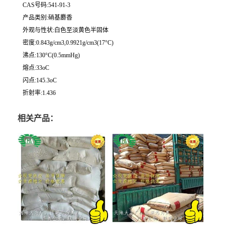
CAS号码:541-91-3
产品类别:硝基麝香
外观与性状:白色至淡黄色半固体
密度:0.843g/cm3,0.9921g/cm3(17°C)
沸点:130°C(0.5mmHg)
熔点:33oC
闪点:145.3oC
折射率:1.436
相关产品：