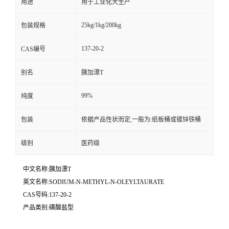
用途
用于工业化大生产
25kg/1kg/200kg
包装规格
137-20-2
CAS编号
别名
胰加漂T
99%
纯度
包装
依据产品性状而定,一般为:纸板桶或镀锌铁桶
级别
医药级
中文名称:胰加漂T
英文名称:SODIUM-N-METHYL-N-OLEYLTAURATE
CAS号码:137-20-2
产品类别:磺酸盐型