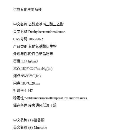
供应其他主要品种:
中文名称:乙酰胺基丙二酸二乙酯
英文名称:Diethylacetamidomalonate
CAS号码:1068-90-2
产品类别:其他氨基酸衍生物
外观与性状:白色结晶粉末
密度:1.141g/cm3
沸点:185?°C20?mmHg(lit.)
熔点:95-98?°C(lit.)
闪点:185°C/20mm
折射率:1.447
稳定性:Stableundernormaltemperaturesandpressures.
储存条件:库房通风低温干燥
中文名称:(±)-麝香酮
英文名称:(±)-Muscone