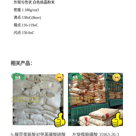
外观与性状:白色结晶粉末
密度:1.186g/cm3
沸点:138oC(8torr)
熔点:116-119oC
闪点:150.6oC
相关产品：
S-腺苷蛋氨酸对甲苯磺酸硫酸
左旋樟脑磺酸 35963-20-3