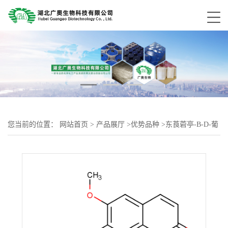
您当前的位置：
网站首页
>
产品展厅
>
优势品种
>
东莨菪亭-Β-D-葡
糖苷酸