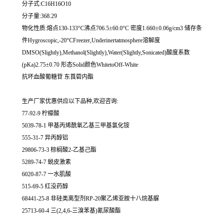
分子式:C16H16O10
分子量:368.29
物化性质:熔点130-133°C沸点706.5±60.0°C 密度1.660±0.06g/cm3 储存条
件Hygroscopic,-20°CFreezer,Underinertatmosphere溶解度
DMSO(Slightly),Methanol(Slightly),Water(Slightly,Sonicated)酸度系数
(pKa)2.75±0.70 形态Solid颜色WhitetoOff-White
抗坏血酸葡糖苷 东莨菪内酯
生产厂家优惠供应以下品种,欢迎咨询:
77-92-9 柠檬酸
5039-78-1 甲基丙烯酰氧乙基三甲基氯化铵
555-31-7 异丙醇铝
29806-73-3 棕榈酸2-乙基己酯
5289-74-7 蜕皮激素
6020-87-7 一水肌酸
515-69-5 红没药醇
68441-25-8 非硅类离型剂RP-20聚乙烯亚胺十八烷基脲
25713-60-4 三(2,4,6-三溴苯基)氰尿酸酯