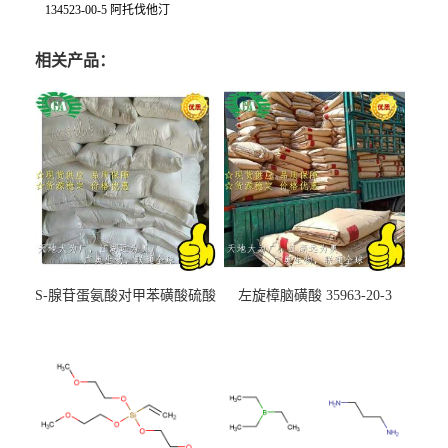
134523-00-5 阿托伐他汀
相关产品：
S-腺苷蛋氨酸对甲苯磺酸硫酸
左旋樟脑磺酸 35963-20-3
盐 97540-22-2