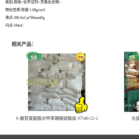
类别:其他>化学试剂>芳香化合物>
物化性质:密度:1.68g/cm3
沸点:380.6oCat760mmHg
闪点:184oC
相关产品：
S-腺苷蛋氨酸对甲苯磺酸硫酸盐 97540-22-2
左旋