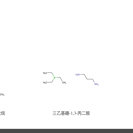
硅烷
三乙基硼-1,3-丙二胺