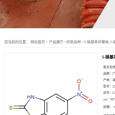
您当前的位置：
网站首页
>
产品展厅
>
优势品种
>
5-硝基苯并噻唑-2-
5-硝基
英文名
品牌：
产地：
型号：
2
货号：
G
cas：
587
价格：
￥