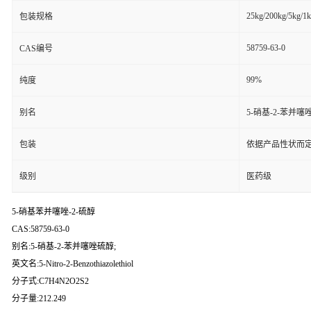
25kg/200kg/5kg/1
包装规格
58759-63-0
CAS编号
99%
纯度
别名
5-硝基-2-苯并噻
包装
依据产品性状而定
级别
医药级
5-硝基苯并噻唑-2-硫醇
CAS:58759-63-0
别名:5-硝基-2-苯并噻唑硫醇;
英文名:5-Nitro-2-Benzothiazolethiol
分子式:C7H4N2O2S2
分子量:212.249