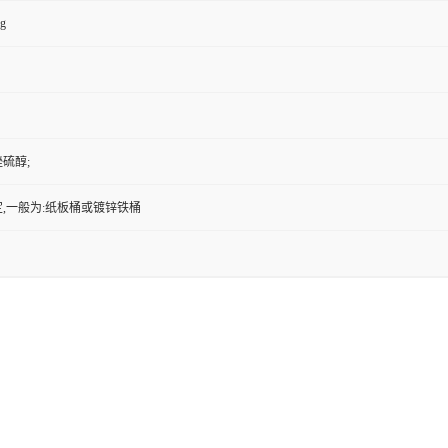
kg
唑硫醇;
,一般为:纸板桶或镀锌铁桶