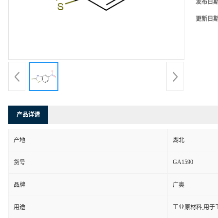
发布日
更新日
产品详请
产地
湖北
GA1590
货号
品牌
广奥
用途
工业原材料,用于