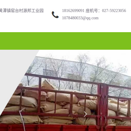
黄潭镇窑台村源邦工业园
18162699091 座机号：027-59223056
1078480033@qq.com