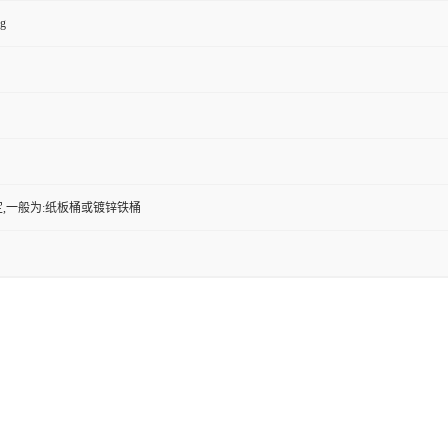
kg
,一般为:纸板桶或镀锌铁桶