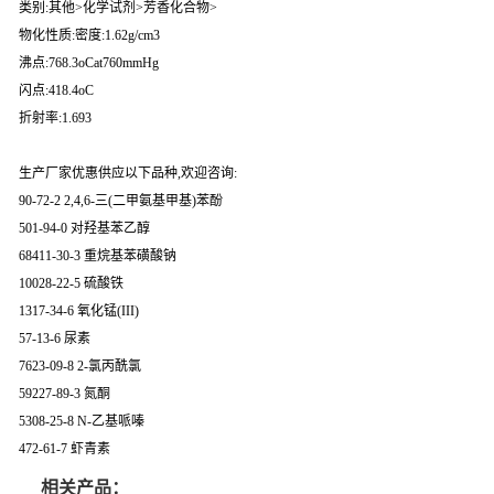
类别:其他>化学试剂>芳香化合物>
物化性质:密度:1.62g/cm3
沸点:768.3oCat760mmHg
闪点:418.4oC
折射率:1.693
生产厂家优惠供应以下品种,欢迎咨询:
90-72-2 2,4,6-三(二甲氨基甲基)苯酚
501-94-0 对羟基苯乙醇
68411-30-3 重烷基苯磺酸钠
10028-22-5 硫酸铁
1317-34-6 氧化锰(III)
57-13-6 尿素
7623-09-8 2-氯丙酰氯
59227-89-3 氮酮
5308-25-8 N-乙基哌嗪
472-61-7 虾青素
相关产品：