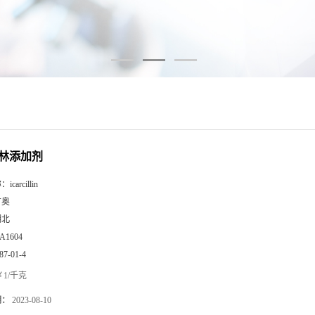
林添加剂
称：
icarcillin
广奥
湖北
A1604
87-01-4
1/千克
期：
2023-08-10