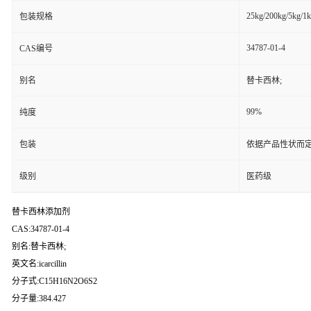
25kg/200kg/5kg/1
包装规格
34787-01-4
CAS编号
别名
替卡西林;
99%
纯度
包装
依据产品性状而定
级别
医药级
替卡西林添加剂
CAS:34787-01-4
别名:替卡西林;
英文名:icarcillin
分子式:C15H16N2O6S2
分子量:384.427