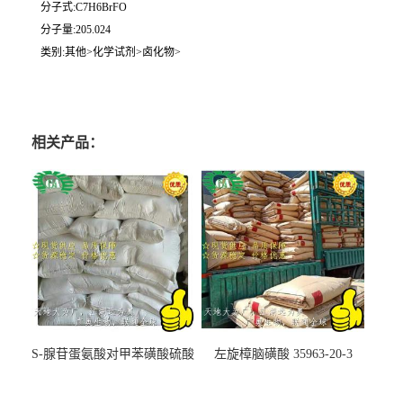
分子式:C7H6BrFO
分子量:205.024
类别:其他>化学试剂>卤化物>
相关产品：
S-腺苷蛋氨酸对甲苯磺酸硫酸
左旋樟脑磺酸 35963-20-3
盐 97540-22-2