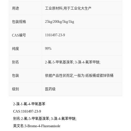
用途
工业原材料,用于工业化大生产
25kg/200kg/5kg/1kg
包装规格
1161497-23-9
CAS编号
99%
纯度
别名
2-氟-5-甲氧基溴苯; 3-溴-4-氟苯甲醚;
包装
依据产品性状而定,一般为:纸板桶或镀锌铁桶
级别
医药级
2-溴-1-氟-4-甲氧基苯
CAS:1161497-23-9
别名:2-氟-5-甲氧基溴苯; 3-溴-4-氟苯甲醚;
英文名:3-Bromo-4-Fluoroanisole