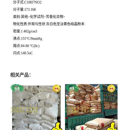
分子式:C10H7NO2
分子量:173.168
类别:其他>化学试剂>芳香化合物>
物化性质:外观与性状:灰白色至淡黄色结晶粉末
密度:1.402g/cm3
沸点:151°C/9mmHg
熔点:84-86 °C(lit.)
闪点:140.5oC
相关产品：