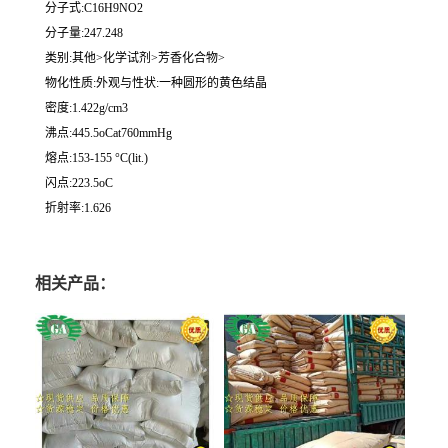
分子式:C16H9NO2
分子量:247.248
类别:其他>化学试剂>芳香化合物>
物化性质:外观与性状:一种圆形的黄色结晶
密度:1.422g/cm3
沸点:445.5oCat760mmHg
熔点:153-155 °C(lit.)
闪点:223.5oC
折射率:1.626
相关产品：