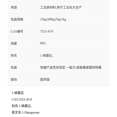
用途
工业原材料,用于工业化大生产
25kg/200kg/5kg/1kg
包装规格
5522-43-0
CAS编号
99%
纯度
别名
1-硝基比;
包装
依据产品性状而定,一般为:纸板桶或镀锌铁桶
级别
医药级
1-硝基芘
CAS:5522-43-0
别名:1-硝基比;
英文名:1-Nitropyrene