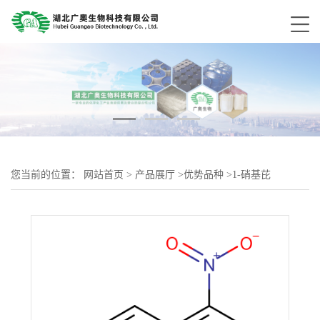
您当前的位置：
网站首页
>
产品展厅
>
优势品种
>
1-硝基芘