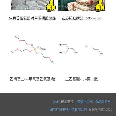
S-腺苷蛋氨酸对甲苯磺酸硫酸
左旋樟脑磺酸 35963-20-3
盐 97540-22-2
乙烯基三(2-甲氧基乙氧基)硅
三乙基硼-1,3-丙二胺
烷
XML
技术支持：
盖德化工网
食品商务网
湖北广奥生物科技有限公司
版权所有(C) 2026