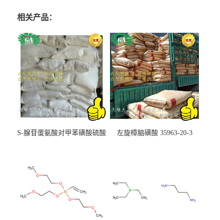
相关产品：
S-腺苷蛋氨酸对甲苯磺酸硫酸
左旋樟脑磺酸 35963-20-3
盐 97540-22-2