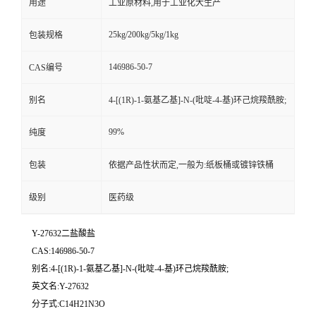
用途
工业原材料,用于工业化大生产
25kg/200kg/5kg/1kg
包装规格
146986-50-7
CAS编号
别名
4-[(1R)-1-氨基乙基]-N-(吡啶-4-基)环己烷羧酰胺;
99%
纯度
包装
依据产品性状而定,一般为:纸板桶或镀锌铁桶
级别
医药级
Y-27632二盐酸盐
CAS:146986-50-7
别名:4-[(1R)-1-氨基乙基]-N-(吡啶-4-基)环己烷羧酰胺;
英文名:Y-27632
分子式:C14H21N3O