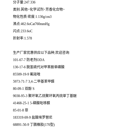
分子量:247.336
类别:其他>化学试剂>芳香化合物>
物化性质:密度:1.136g/cm3
沸点:462.6oCat760mmHg
闪点:233.6oC
折射率:1.578
生产厂家优惠供应以下品种,欢迎咨询:
101-67-7 防老剂ODA
130-17-6 脱氢硫代对甲苯胺单磺酸
85509-19-9 氟硅唑
5973-71-7 3,4-二甲基苯甲醛
80-09-1 双酚 S
9038-95-3 聚环氧乙烷聚环氧丙烷单丁基醚
41468-25-1 5-磷酸吡哆醛
85-01-8 菲
183319-69-9 盐酸埃罗替尼
68891-50-9 丁腈橡胶(170型)