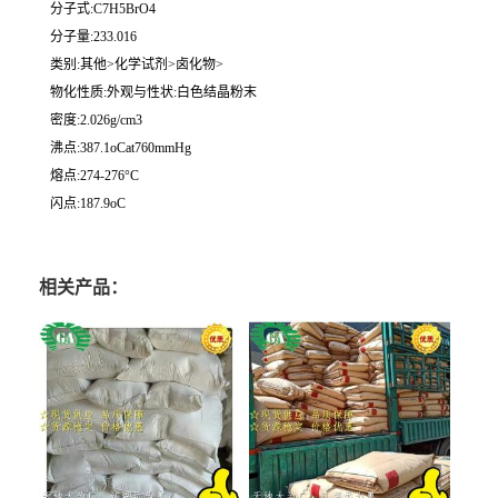
分子式:C7H5BrO4
分子量:233.016
类别:其他>化学试剂>卤化物>
物化性质:外观与性状:白色结晶粉末
密度:2.026g/cm3
沸点:387.1oCat760mmHg
熔点:274-276°C
闪点:187.9oC
相关产品：