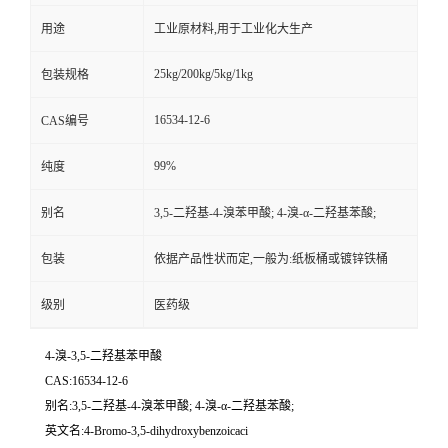
用途
工业原材料,用于工业化大生产
25kg/200kg/5kg/1kg
包装规格
16534-12-6
CAS编号
99%
纯度
别名
3,5-二羟基-4-溴苯甲酸; 4-溴-α-二羟基苯酸;
包装
依据产品性状而定,一般为:纸板桶或镀锌铁桶
级别
医药级
4-溴-3,5-二羟基苯甲酸
CAS:16534-12-6
别名:3,5-二羟基-4-溴苯甲酸; 4-溴-α-二羟基苯酸;
英文名:4-Bromo-3,5-dihydroxybenzoicaci