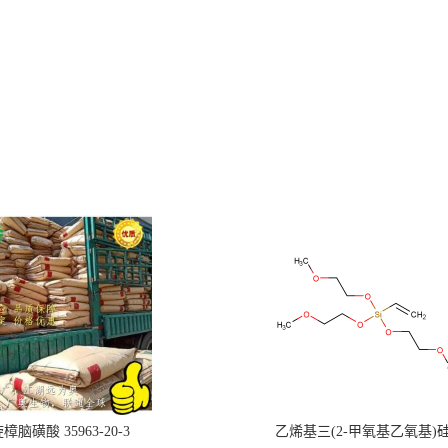
樟脑磺酸 35963-20-3
乙烯基三(2-甲氧基乙氧基)