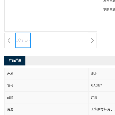
发布日
更新日
产品详请
产地
湖北
GA0887
货号
品牌
广奥
用途
工业原材料,用于