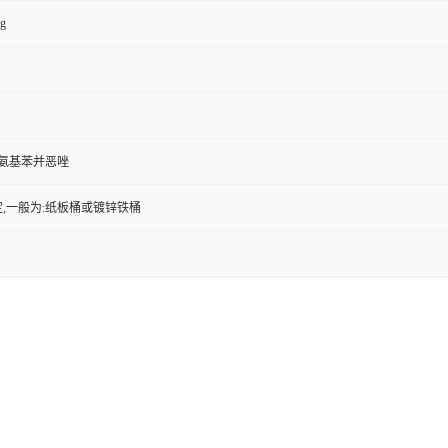
kg
-5-氨基苯并恶唑
,一般为:纸板桶或镀锌铁桶