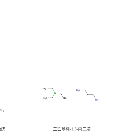
硅烷
三乙基硼-1,3-丙二胺