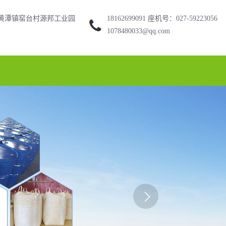
黄潭镇窑台村源邦工业园
18162699091 座机号：027-59223056
1078480033@qq.com