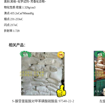
类别:其他>化学试剂>芳香化合物>
物化性质:密度:1.329g/cm3
沸点:435.2oCat760mmHg
熔点:231-233oC
闪点:217oC
折射率:1.729
相关产品：
S-腺苷蛋氨酸对甲苯磺酸硫酸盐 97540-22-2
左旋