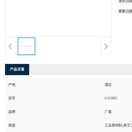
发布日
更新日
产品详请
产地
湖北
GA1065
货号
品牌
广奥
用途
工业原材料,用于