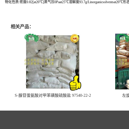
物化性质:密度0.82[at20℃]蒸气压0Paat25℃溶解度93.7g/Linorganicsolventsat20℃形态
相关产品：
S-腺苷蛋氨酸对甲苯磺酸硫酸盐 97540-22-2
左旋