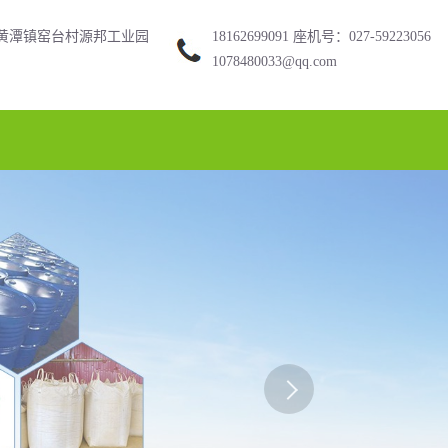
黄潭镇窑台村源邦工业园
18162699091 座机号：027-59223056
1078480033@qq.com