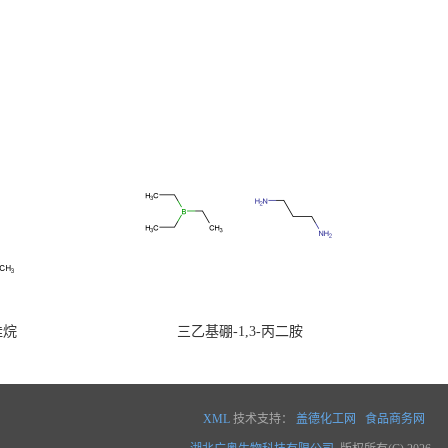
硅烷
三乙基硼-1,3-丙二胺
XML
技术支持：
盖德化工网
食品商务网