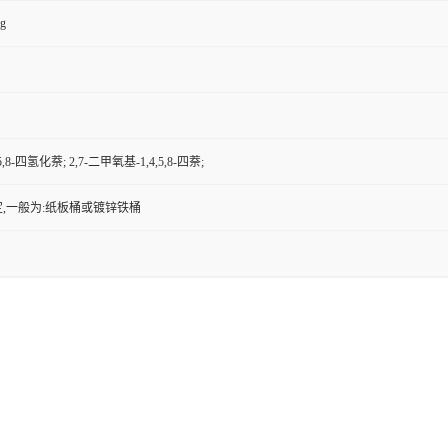
kg
5,8-四氢化萘; 2,7-二甲氧基-1,4,5,8-四萘;
,一般为:纸板桶或镀锌铁桶