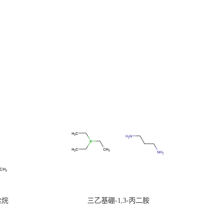
硅烷
三乙基硼-1,3-丙二胺