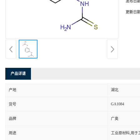
发布日
更新日
产品详请
产地
湖北
GA1084
货号
品牌
广奥
用途
工业原材料,用于