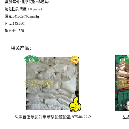
类别:其他>化学试剂>烯烃类>
物化性质:密度:1.06g/cm3
沸点:341oCat760mmHg
闪点:145.2oC
折射率:1.528
相关产品：
S-腺苷蛋氨酸对甲苯磺酸硫酸盐 97540-22-2
左旋