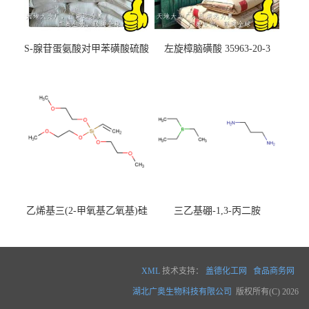
S-腺苷蛋氨酸对甲苯磺酸硫酸
左旋樟脑磺酸 35963-20-3
盐 97540-22-2
乙烯基三(2-甲氧基乙氧基)硅
三乙基硼-1,3-丙二胺
烷
XML
技术支持：
盖德化工网
食品商务网
湖北广奥生物科技有限公司
版权所有(C) 2026