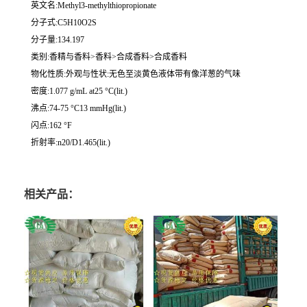
英文名:Methyl3-methylthiopropionate
分子式:C5H10O2S
分子量:134.197
类别:香精与香料>香料>合成香料>合成香料
物化性质:外观与性状:无色至淡黄色液体带有像洋葱的气味
密度:1.077 g/mL at25 °C(lit.)
沸点:74-75 °C13 mmHg(lit.)
闪点:162 °F
折射率:n20/D1.465(lit.)
相关产品：