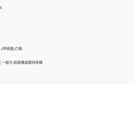
kg
-(甲硫基)乙醇;
,一般为:纸板桶或镀锌铁桶