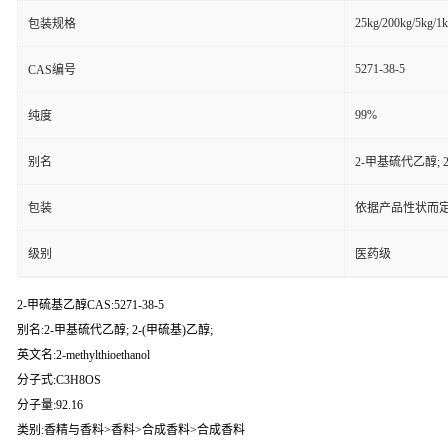
25kg/200kg/5kg/1
包装规格
5271-38-5
CAS编号
99%
纯度
别名
2-甲基硫代乙醇; 2
包装
依据产品性状而定
级别
医药级
2-甲硫基乙醇CAS:5271-38-5
别名:2-甲基硫代乙醇; 2-(甲硫基)乙醇;
英文名:2-methylthioethanol
分子式:C3H8OS
分子量:92.16
类别:香精与香料>香料>合成香料>合成香料