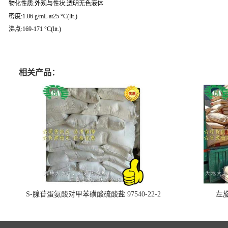
物化性质:外观与性状:透明无色液体
密度:1.06 g/mL at25 °C(lit.)
沸点:169-171 °C(lit.)
相关产品：
S-腺苷蛋氨酸对甲苯磺酸硫酸盐 97540-22-2
左旋