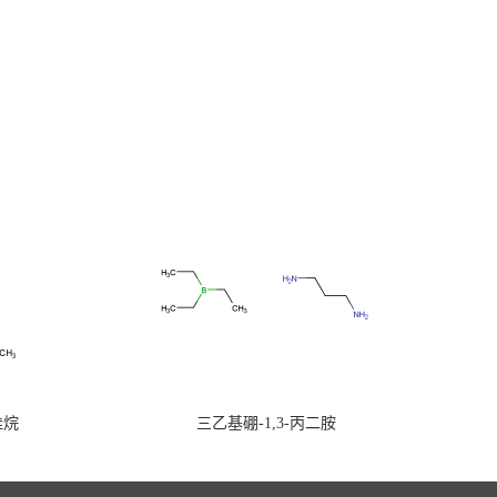
硅烷
三乙基硼-1,3-丙二胺