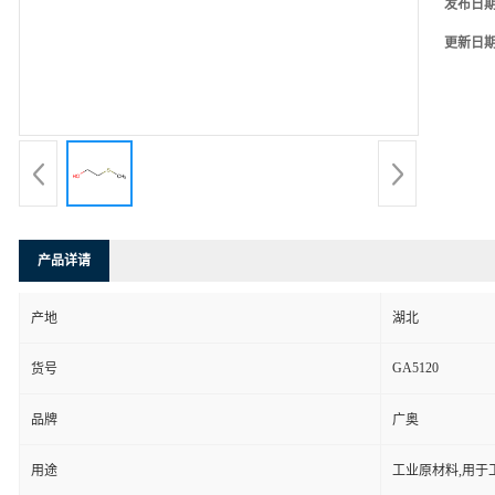
发布日
更新日
产品详请
产地
湖北
GA5120
货号
品牌
广奥
用途
工业原材料,用于