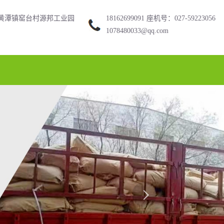
黄潭镇窑台村源邦工业园
18162699091 座机号：027-59223056
1078480033@qq.com