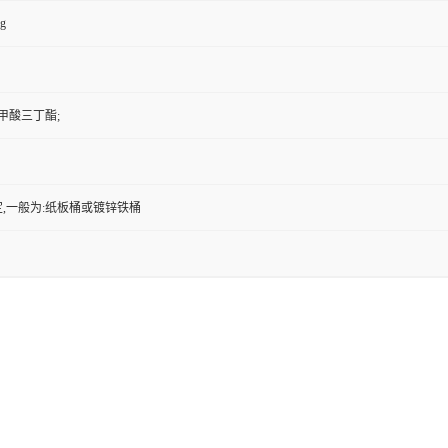
kg
甲酸三丁酯;
,一般为:纸板桶或镀锌铁桶