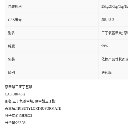
25kg/200kg/5kg/1
包装规格
588-43-2
CAS编号
别名
三丁氧基甲烷; 原
99%
纯度
包装
依据产品性状而定
级别
医药级
原甲酸三正丁基酯
CAS:588-43-2
别名:三丁氧基甲烷; 原甲酸三丁酯;
英文名:TRIBUTYLORTHOFORMATE
分子式:C13H28O3
分子量:232.36