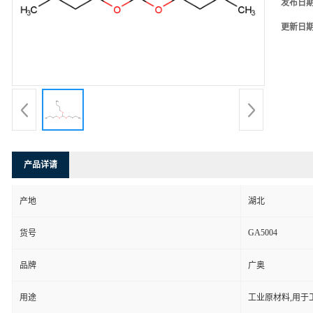
发布日
更新日
产品详请
产地
湖北
GA5004
货号
品牌
广奥
用途
工业原材料,用于