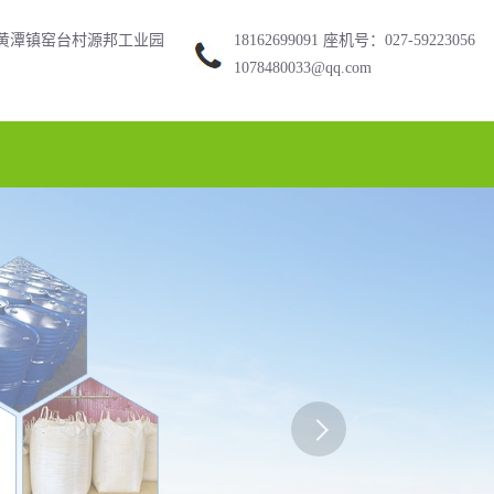
黄潭镇窑台村源邦工业园
18162699091 座机号：027-59223056
1078480033@qq.com