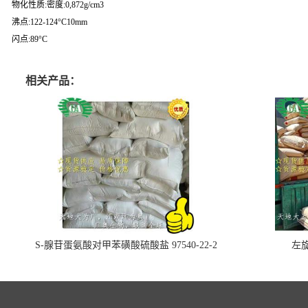
物化性质:密度:0,872g/cm3
沸点:122-124°C10mm
闪点:89°C
相关产品：
S-腺苷蛋氨酸对甲苯磺酸硫酸盐 97540-22-2
左旋