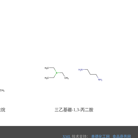
硅烷
三乙基硼-1,3-丙二胺
XML
技术支持：
盖德化工网
食品商务网