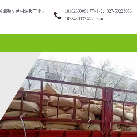
黄潭镇窑台村源邦工业园
18162699091 座机号：027-59223056
1078480033@qq.com