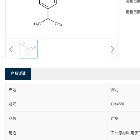
发布日
更新日
产品详请
产地
湖北
GA4680
货号
品牌
广奥
用途
工业原材料,用于