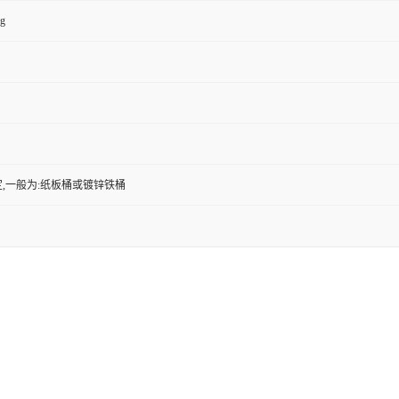
kg
,一般为:纸板桶或镀锌铁桶