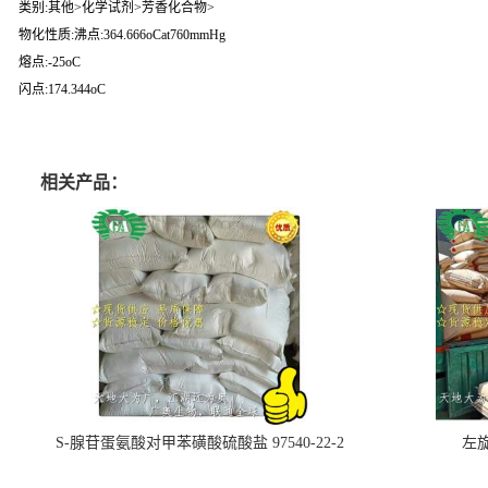
类别:其他>化学试剂>芳香化合物>
物化性质:沸点:364.666oCat760mmHg
熔点:-25oC
闪点:174.344oC
相关产品：
S-腺苷蛋氨酸对甲苯磺酸硫酸盐 97540-22-2
左旋