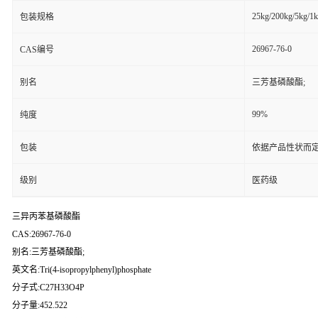
25kg/200kg/5kg/1
包装规格
26967-76-0
CAS编号
别名
三芳基磷酸酯;
99%
纯度
包装
依据产品性状而定
级别
医药级
三异丙苯基磷酸酯
CAS:26967-76-0
别名:三芳基磷酸酯;
英文名:Tri(4-isopropylphenyl)phosphate
分子式:C27H33O4P
分子量:452.522