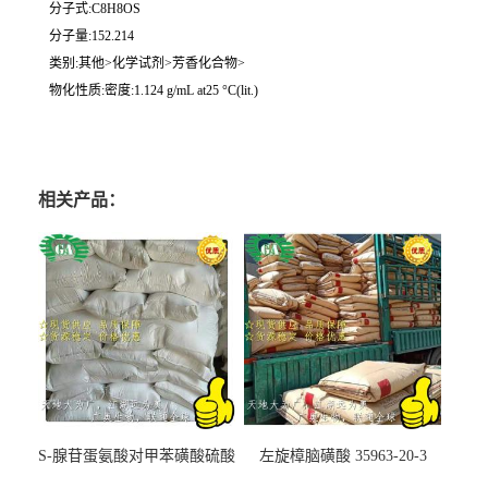
分子式:C8H8OS
分子量:152.214
类别:其他>化学试剂>芳香化合物>
物化性质:密度:1.124 g/mL at25 °C(lit.)
相关产品：
S-腺苷蛋氨酸对甲苯磺酸硫酸
左旋樟脑磺酸 35963-20-3
盐 97540-22-2