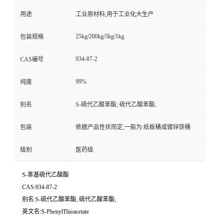
用途
工业原材料,用于工业化大生产
25kg/200kg/5kg/1kg
包装规格
934-87-2
CAS编号
99%
纯度
别名
S-硫代乙酸苯酯; 硫代乙酸苯酯;
包装
依据产品性状而定,一般为:纸板桶或镀锌铁桶
级别
医药级
S-苯基硫代乙酸酯
CAS:934-87-2
别名:S-硫代乙酸苯酯; 硫代乙酸苯酯;
英文名:S-PhenylThioacetate