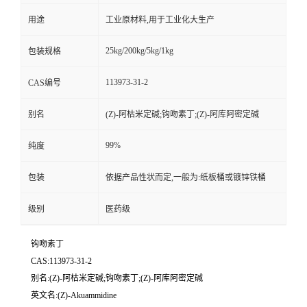
用途
工业原材料,用于工业化大生产
25kg/200kg/5kg/1kg
包装规格
113973-31-2
CAS编号
别名
(Z)-阿枯米定碱;钩吻素丁;(Z)-阿库阿密定碱
99%
纯度
包装
依据产品性状而定,一般为:纸板桶或镀锌铁桶
级别
医药级
钩吻素丁
CAS:113973-31-2
别名:(Z)-阿枯米定碱;钩吻素丁;(Z)-阿库阿密定碱
英文名:(Z)-Akuammidine