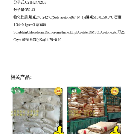
分子式:C21H24N2O3
分子量:352.43
物化性质:熔点240-242°C(Solv:acetone(67-64-1))沸点513.0±50.0°C 密度
1.34±0.1g/cm3 溶解度
SolubleinChloroform,Dichloromethane,EthylAcetate,DMSO,Acetone,etc.形态
Cryst.酸度系数(pKa)14.79±0.10
相关产品：