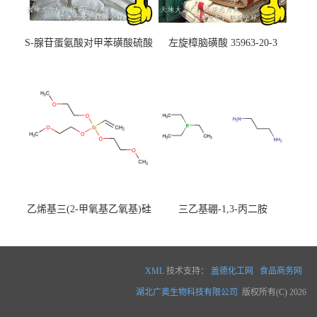
S-腺苷蛋氨酸对甲苯磺酸硫酸
左旋樟脑磺酸 35963-20-3
盐 97540-22-2
乙烯基三(2-甲氧基乙氧基)硅
三乙基硼-1,3-丙二胺
烷
XML
技术支持：
盖德化工网
食品商务网
湖北广奥生物科技有限公司
版权所有(C) 2026