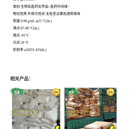
类别:生物及医药化学品>医药中间体>
物化性质:外观与性状:无色至淡黄色透明液体
密度:0.98 g/mL at25 °C(lit.)
沸点:87-89 °C(lit.)
熔点:-91°C
闪点:29 °F
折射率:n20/D1.435(lit.)
相关产品：