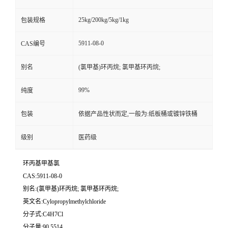
25kg/200kg/5kg/1kg
包装规格
5911-08-0
CAS编号
别名
(氯甲基)环丙烷; 氯甲基环丙烷;
99%
纯度
包装
依据产品性状而定,一般为:纸板桶或镀锌铁桶
级别
医药级
环丙基甲基氯
CAS:5911-08-0
别名:(氯甲基)环丙烷; 氯甲基环丙烷;
英文名:Cylopropylmethylchloride
分子式:C4H7Cl
分子量:90.5514