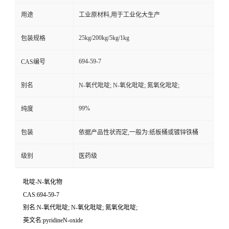
用途
工业原材料,用于工业化大生产
25kg/200kg/5kg/1kg
包装规格
694-59-7
CAS编号
别名
N-氧代吡啶; N-氧化吡啶; 氮氧化吡啶;
99%
纯度
包装
依据产品性状而定,一般为:纸板桶或镀锌铁桶
级别
医药级
吡啶-N-氧化物
CAS:694-59-7
别名:N-氧代吡啶; N-氧化吡啶; 氮氧化吡啶;
英文名:pyridineN-oxide