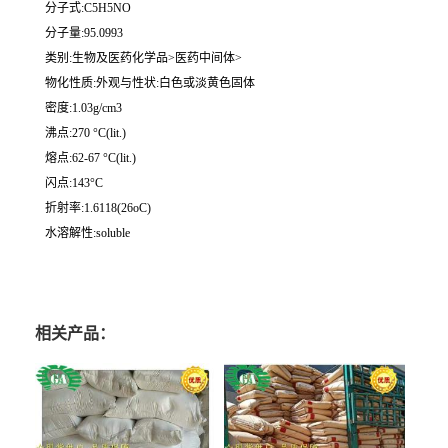
分子式:C5H5NO
分子量:95.0993
类别:生物及医药化学品>医药中间体>
物化性质:外观与性状:白色或淡黄色固体
密度:1.03g/cm3
沸点:270 °C(lit.)
熔点:62-67 °C(lit.)
闪点:143°C
折射率:1.6118(26oC)
水溶解性:soluble
相关产品：