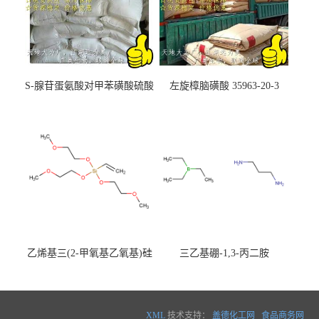
S-腺苷蛋氨酸对甲苯磺酸硫酸
左旋樟脑磺酸 35963-20-3
盐 97540-22-2
乙烯基三(2-甲氧基乙氧基)硅
三乙基硼-1,3-丙二胺
烷
XML
技术支持：
盖德化工网
食品商务网