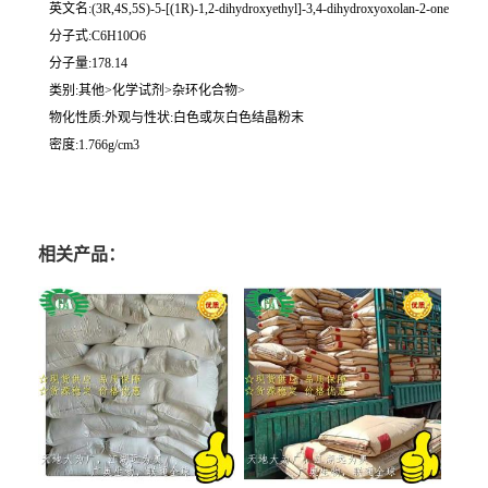
英文名:(3R,4S,5S)-5-[(1R)-1,2-dihydroxyethyl]-3,4-dihydroxyoxolan-2-one
分子式:C6H10O6
分子量:178.14
类别:其他>化学试剂>杂环化合物>
物化性质:外观与性状:白色或灰白色结晶粉末
密度:1.766g/cm3
相关产品：