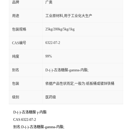
品牌
广奥
用途
工业原材料,用于工业化大生产
25kg/200kg/5kg/1kg
包装规格
6322-07-2
CAS编号
99%
纯度
别名
D-(-)-古洛糖酸-gamma-内酯;
包装
依据产品性状而定,一般为:纸板桶或镀锌铁桶
级别
医药级
D-(-)-古洛糖酸 γ-内酯
CAS:6322-07-2
别名:D-(-)-古洛糖酸-gamma-内酯;