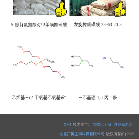
S-腺苷蛋氨酸对甲苯磺酸硫酸
左旋樟脑磺酸 35963-20-3
盐 97540-22-2
乙烯基三(2-甲氧基乙氧基)硅
三乙基硼-1,3-丙二胺
烷
XML
技术支持：
盖德化工网
食品商务网
湖北广奥生物科技有限公司
版权所有(C) 2026