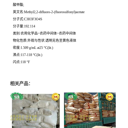
酸甲酯;
英文名:Methyl2,2-difluoro-2-(fluorosulfonyl)acetate
分子式:C3H3F3O4S
分子量:192.114
类别:农用化学品>农药中间体>农药中间体
物化性质:外观与性状:透明无色至黄色液体
密度:1.509 g/mL at25 °C(lit.)
沸点:117-118 °C(lit.)
闪点:118 °F
相关产品：