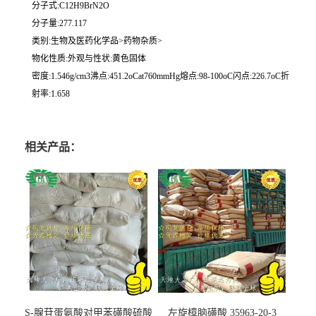
分子式:C12H9BrN2O
分子量:277.117
类别:生物及医药化学品>药物杂质>
物化性质:外观与性状:黄色固体
密度:1.546g/cm3沸点:451.2oCat760mmHg熔点:98-100oC闪点:226.7oC折
射率:1.658
相关产品：
S-腺苷蛋氨酸对甲苯磺酸硫酸
左旋樟脑磺酸 35963-20-3