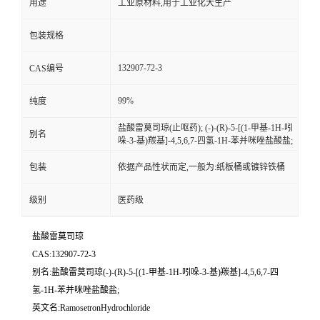
用途
工业原材料,用于工业化大生产
包装规格
132907-72-3
CAS编号
99%
纯度
盐酸雷莫司琼(止呕药); (-)-(R)-5-[(1-甲基-1H-吲
别名
哚-3-基)羰基]-4,5,6,7-四氢-1H-苯并咪唑盐酸盐;
包装
依据产品性状而定,一般为:纸板桶或镀锌铁桶
级别
医药级
盐酸雷莫司琼
CAS:132907-72-3
别名:盐酸雷莫司琼(-)-(R)-5-[(1-甲基-1H-吲哚-3-基)羰基]-4,5,6,7-四
氢-1H-苯并咪唑盐酸盐;
英文名:RamosetronHydrochloride