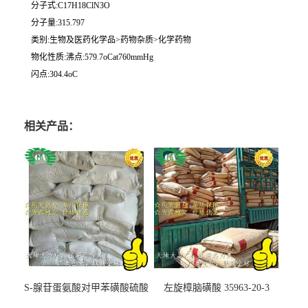
分子式:C17H18ClN3O
分子量:315.797
类别:生物及医药化学品>药物杂质>化学药物
物化性质:沸点:579.7oCat760mmHg
闪点:304.4oC
相关产品：
S-腺苷蛋氨酸对甲苯磺酸硫酸
左旋樟脑磺酸 35963-20-3
盐 97540-22-2