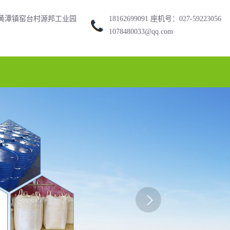
黄潭镇窑台村源邦工业园
18162699091 座机号：027-59223056
1078480033@qq.com