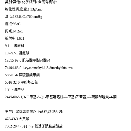
类别:其他>化学试剂>含氮有机物>
物化性质:密度:1.33g/cm3
沸点:182.6oCat760mmHg
熔点:93oC
闪点:64.2oC
折射率:1.621
9个上游原料
107-97-1 肌氨酸
13515-93-0 肌氨酸甲酯盐酸盐
74404-63-0 1-cyanomethyl-1,3-dimethylthiourea
556-61-6 异硫氰酸甲酯
5616-32-0 甲胺基乙氰
1个下游产品
2445-60-5 1,3-二甲基-5-[(1-甲基吡咯烷-2-亚基)乙亚基]-2-硫酮咪唑烷-4-酮
生产厂家优惠供应以下品种,欢迎咨询:
478-43-3 大黄酸
7682-20-4 (S)-(+)-2-氨基丁酰胺盐酸盐