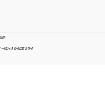
代海因;
,一般为:纸板桶或镀锌铁桶