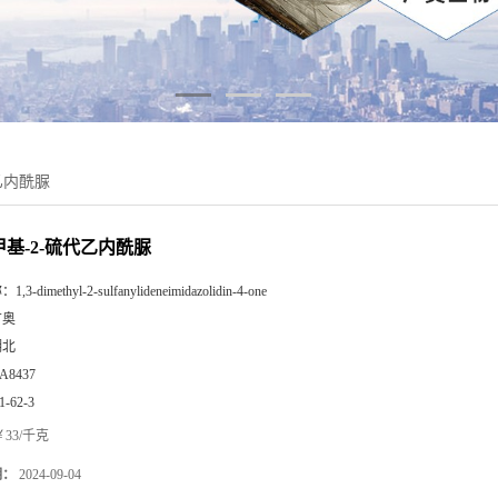
代乙内酰脲
二甲基-2-硫代乙内酰脲
称：
1,3-dimethyl-2-sulfanylideneimidazolidin-4-one
广奥
湖北
A8437
1-62-3
33/千克
期：
2024-09-04