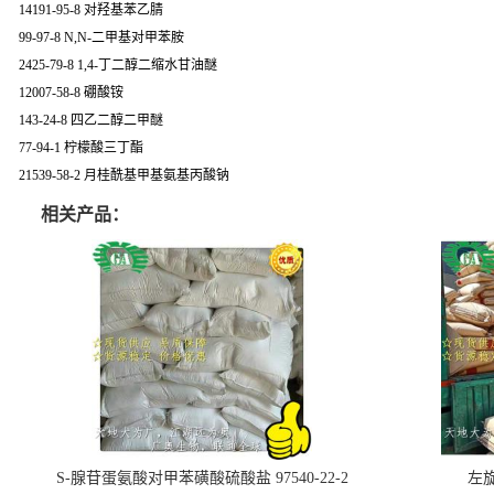
14191-95-8 对羟基苯乙腈
99-97-8 N,N-二甲基对甲苯胺
2425-79-8 1,4-丁二醇二缩水甘油醚
12007-58-8 硼酸铵
143-24-8 四乙二醇二甲醚
77-94-1 柠檬酸三丁酯
21539-58-2 月桂酰基甲基氨基丙酸钠
相关产品：
S-腺苷蛋氨酸对甲苯磺酸硫酸盐 97540-22-2
左旋