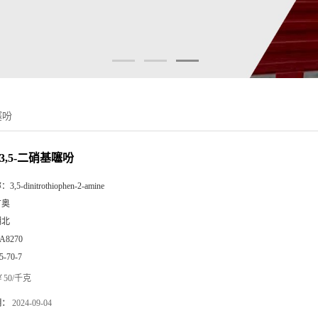
噻吩
-3,5-二硝基噻吩
称：
3,5-dinitrothiophen-2-amine
广奥
湖北
A8270
5-70-7
50/千克
期：
2024-09-04