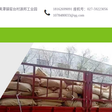
黄潭镇窑台村源邦工业园
18162699091 座机号：027-59223056
1078480033@qq.com