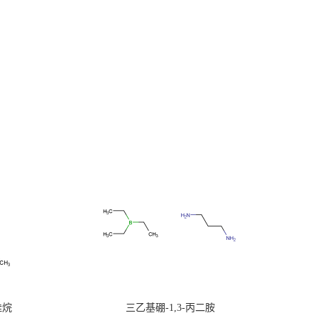
硅烷
三乙基硼-1,3-丙二胺