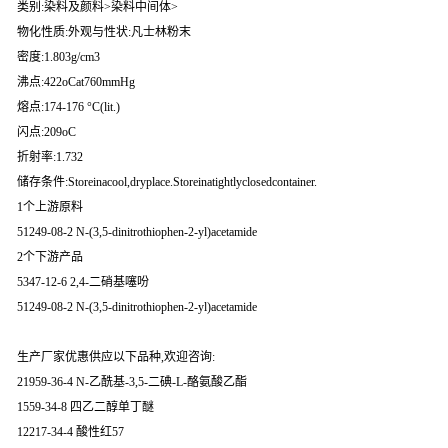
类别:染料及颜料>染料中间体>
物化性质:外观与性状:凡士林粉末
密度:1.803g/cm3
沸点:422oCat760mmHg
熔点:174-176 °C(lit.)
闪点:209oC
折射率:1.732
储存条件:Storeinacool,dryplace.Storeinatightlyclosedcontainer.
1个上游原料
51249-08-2 N-(3,5-dinitrothiophen-2-yl)acetamide
2个下游产品
5347-12-6 2,4-二硝基噻吩
51249-08-2 N-(3,5-dinitrothiophen-2-yl)acetamide
生产厂家优惠供应以下品种,欢迎咨询:
21959-36-4 N-乙酰基-3,5-二碘-L-酪氨酸乙酯
1559-34-8 四乙二醇单丁醚
12217-34-4 酸性红57