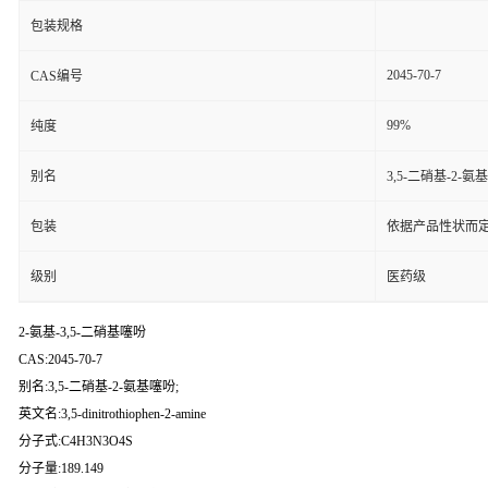
包装规格
2045-70-7
CAS编号
99%
纯度
别名
3,5-二硝基-2-氨
包装
依据产品性状而定
级别
医药级
2-氨基-3,5-二硝基噻吩
CAS:2045-70-7
别名:3,5-二硝基-2-氨基噻吩;
英文名:3,5-dinitrothiophen-2-amine
分子式:C4H3N3O4S
分子量:189.149