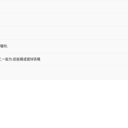
基噻吩;
,一般为:纸板桶或镀锌铁桶