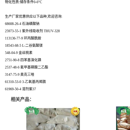
物化性质:储存条件0-6°C
生产厂家优惠供应以下品种,欢迎咨询:
68608-26-4 石油磺酸钠
25973-55-1 紫外线吸收剂 THUV-328
113136-77-9 环丙酸酰胺
18543-68-5 L-二谷氨酸镁
548-04-9 金丝桃素
2751-90-8 四苯基溴化鏻
2537-48-6 氰甲基磷酸二乙酯
3147-75-9 奥克三唑
61310-53-0 3-乙氧基丙烯腈
61969-50-4 溶剂紫37
相关产品：