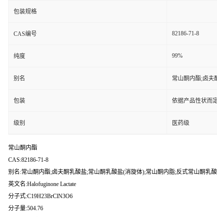
包装规格
82186-71-8
CAS编号
99%
纯度
别名
常山酮内酯;卤夫
包装
依据产品性状而定
级别
医药级
常山酮内酯
CAS:82186-71-8
别名:常山酮内酯;卤夫酮乳酸盐;常山酮乳酸盐(消旋体);常山酮内脂;反式常山酮乳
英文名:Halofuginone Lactate
分子式:C19H23BrClN3O6
分子量:504.76