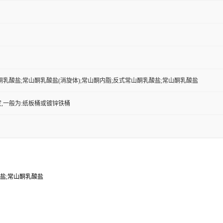
酮乳酸盐;常山酮乳酸盐(消旋体);常山酮内脂;反式常山酮乳酸盐;常山酮乳酸盐
,一般为:纸板桶或镀锌铁桶
酸盐;常山酮乳酸盐