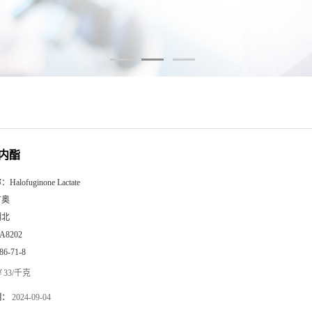
内酯
称：
Halofuginone Lactate
广奥
湖北
A8202
86-71-8
33/千克
期：
2024-09-04