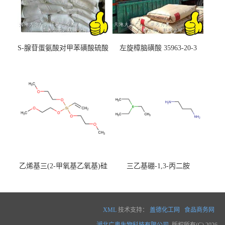
S-腺苷蛋氨酸对甲苯磺酸硫酸
左旋樟脑磺酸 35963-20-3
盐 97540-22-2
乙烯基三(2-甲氧基乙氧基)硅
三乙基硼-1,3-丙二胺
烷
XML
技术支持：
盖德化工网
食品商务网
湖北广奥生物科技有限公司
版权所有(C) 2026