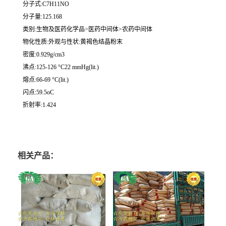
分子式:C7H11NO
分子量:125.168
类别:生物及医药化学品>医药中间体>农药中间体
物化性质:外观与性状:黄褐色结晶粉末
密度:0.929g/cm3
沸点:125-126 °C22 mmHg(lit.)
熔点:66-69 °C(lit.)
闪点:59.5oC
折射率:1.424
相关产品：