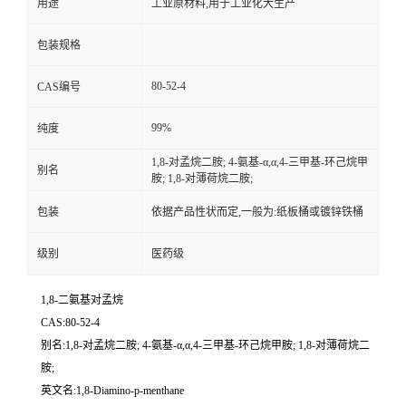
用途
工业原材料,用于工业化大生产
包装规格
80-52-4
CAS编号
99%
纯度
1,8-对孟烷二胺; 4-氨基-α,α,4-三甲基-环己烷甲
别名
胺; 1,8-对薄荷烷二胺;
包装
依据产品性状而定,一般为:纸板桶或镀锌铁桶
级别
医药级
1,8-二氨基对孟烷
CAS:80-52-4
别名:1,8-对孟烷二胺; 4-氨基-α,α,4-三甲基-环己烷甲胺; 1,8-对薄荷烷二
胺;
英文名:1,8-Diamino-p-menthane