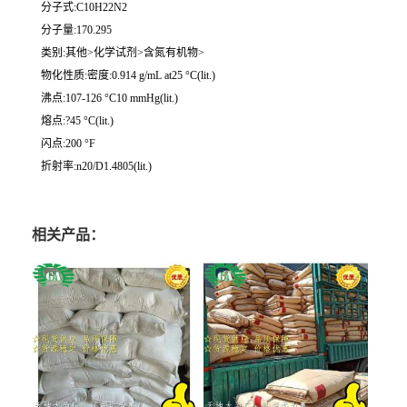
分子式:C10H22N2
分子量:170.295
类别:其他>化学试剂>含氮有机物>
物化性质:密度:0.914 g/mL at25 °C(lit.)
沸点:107-126 °C10 mmHg(lit.)
熔点:?45 °C(lit.)
闪点:200 °F
折射率:n20/D1.4805(lit.)
相关产品：