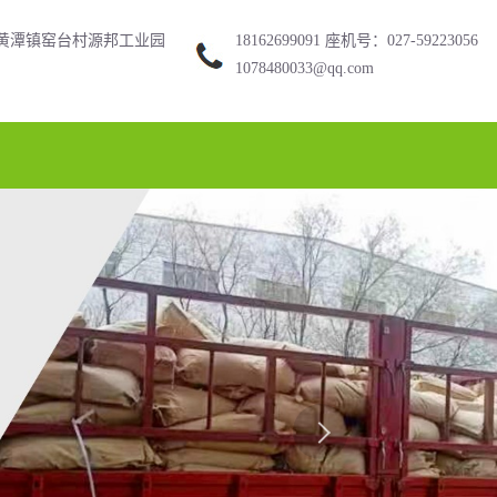
黄潭镇窑台村源邦工业园
18162699091 座机号：027-59223056
1078480033@qq.com