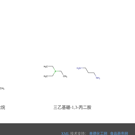
硅烷
三乙基硼-1,3-丙二胺
XML
技术支持：
盖德化工网
食品商务网