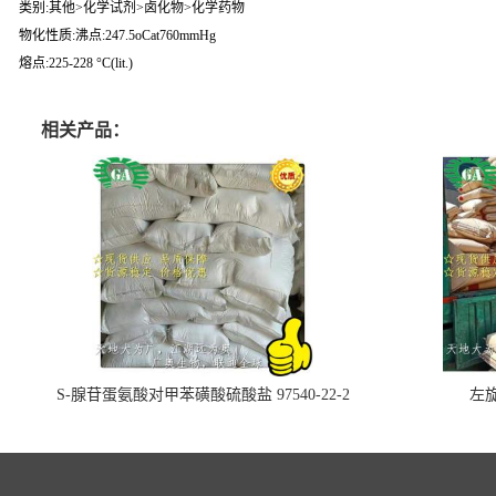
类别:其他>化学试剂>卤化物>化学药物
物化性质:沸点:247.5oCat760mmHg
熔点:225-228 °C(lit.)
相关产品：
S-腺苷蛋氨酸对甲苯磺酸硫酸盐 97540-22-2
左旋