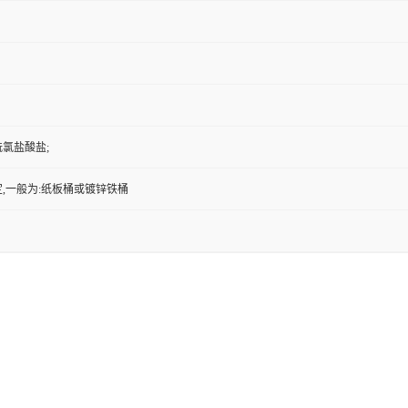
酰氯盐酸盐;
,一般为:纸板桶或镀锌铁桶