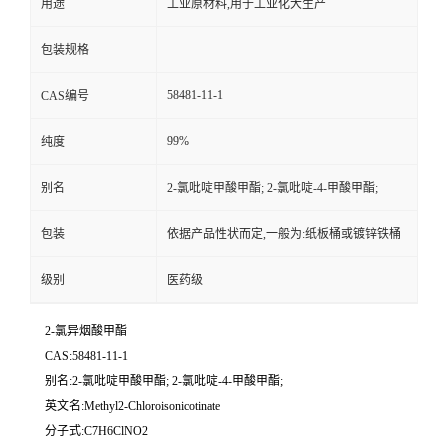
用途
工业原材料,用于工业化大生产
包装规格
58481-11-1
CAS编号
99%
纯度
别名
2-氯吡啶甲酸甲酯; 2-氯吡啶-4-甲酸甲酯;
包装
依据产品性状而定,一般为:纸板桶或镀锌铁桶
级别
医药级
2-氯异烟酸甲酯
CAS:58481-11-1
别名:2-氯吡啶甲酸甲酯; 2-氯吡啶-4-甲酸甲酯;
英文名:Methyl2-Chloroisonicotinate
分子式:C7H6ClNO2