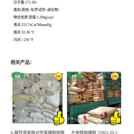
分子量:171.581
类别:其他>化学试剂>卤化物>
物化性质:密度:1.294g/cm3
沸点:253.7oCat760mmHg
熔点:32-36 °C
闪点:>230 °F
相关产品：
S-腺苷蛋氨酸对甲苯磺酸硫酸
左旋樟脑磺酸 35963-20-3