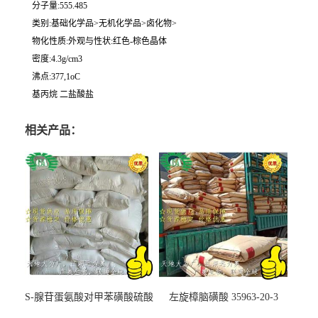
分子量:555.485
类别:基础化学品>无机化学品>卤化物>
物化性质:外观与性状:红色-棕色晶体
密度:4.3g/cm3
沸点:377,1oC
基丙烷 二盐酸盐
相关产品：
S-腺苷蛋氨酸对甲苯磺酸硫酸
左旋樟脑磺酸 35963-20-3
盐 97540-22-2