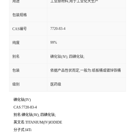
用途
工业原材料,用于工业化大生产
包装规格
7720-83-4
CAS编号
99%
纯度
别名
碘化钛(Ⅳ); 四碘化钛;
包装
依据产品性状而定,一般为:纸板桶或镀锌铁桶
级别
医药级
碘化钛(IV)
CAS:7720-83-4
别名:碘化钛(Ⅳ); 四碘化钛;
英文名:TITANIUM(IV)IODIDE
分子式:I4Ti