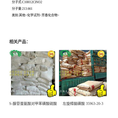
分子式:C10H12ClNO2
分子量:213.661
类别:其他>化学试剂>芳香化合物>
相关产品：
S-腺苷蛋氨酸对甲苯磺酸硫酸
左旋樟脑磺酸 35963-20-3
盐 97540-22-2