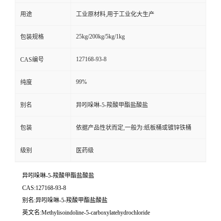
用途
工业原材料,用于工业化大生产
25kg/200kg/5kg/1kg
包装规格
127168-93-8
CAS编号
99%
纯度
别名
异吲哚啉-5-羧酸甲酯盐酸盐
包装
依据产品性状而定,一般为:纸板桶或镀锌铁桶
级别
医药级
异吲哚啉-5-羧酸甲酯盐酸盐
CAS:127168-93-8
别名:异吲哚啉-5-羧酸甲酯盐酸盐
英文名:Methylisoindoline-5-carboxylatehydrochloride