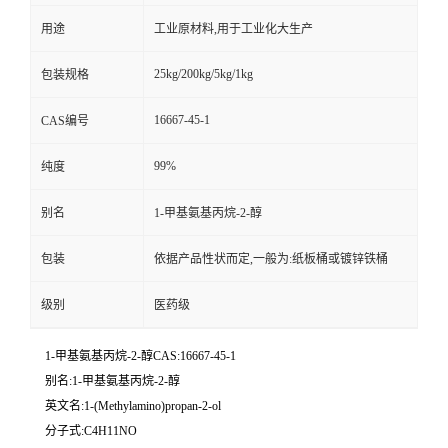
用途
工业原材料,用于工业化大生产
25kg/200kg/5kg/1kg
包装规格
16667-45-1
CAS编号
99%
纯度
别名
1-甲基氨基丙烷-2-醇
包装
依据产品性状而定,一般为:纸板桶或镀锌铁桶
级别
医药级
1-甲基氨基丙烷-2-醇CAS:16667-45-1
别名:1-甲基氨基丙烷-2-醇
英文名:1-(Methylamino)propan-2-ol
分子式:C4H11NO