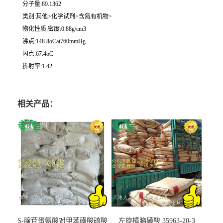
分子量:89.1362
类别:其他>化学试剂>含氮有机物>
物化性质:密度:0.88g/cm3
沸点:148.8oCat760mmHg
闪点:67.4oC
折射率:1.42
相关产品：
S-腺苷蛋氨酸对甲苯磺酸硫酸
左旋樟脑磺酸 35963-20-3