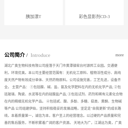
胰加漂T
彩色显影剂CD-3
公司简介
/
Introduce
more
湖北广奥生物科技有限公司座落于天门市黄潭镇窑台村源邦工业园。交通便
利，环境优美。本公司主要经营范围有：无机化工原料、植物活性成分、高纯
度天然产物有效成分单体、天然药物原料。公司设施完善，工艺先进，设备齐
全。 主营产品： ①包括酸、碱、盐、氨及化学肥料在内的无机化学产品; ②包
括玻璃、陶瓷、水泥等在内的硅酸盐产品; ③包括试剂、药剂和稀有元素化合物
在内的精细无机化学产品。 ④包括甙、酸、多酚、多糖、萜类、黄酮、生物碱
等产品 公司组建伊始，坚持积极稳妥的发展战略，坚定走“自我更新”的成长路
线，本着质量第一，诚信为本，客户至上的经营理念。以过硬的产品质量和完
善的售后服务，不断积累着广阔的客户资源。 天地大为广，江湖远为奥，广奥