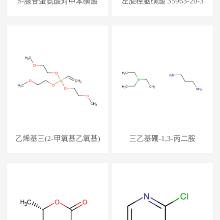
S-腺苷蛋氨酸对甲苯磺酸
左旋樟脑磺酸 35963-20-3
硫酸盐 97540-22-2
乙烯基三(2-甲氧基乙氧基)
三乙基硼-1,3-丙二胺
硅烷