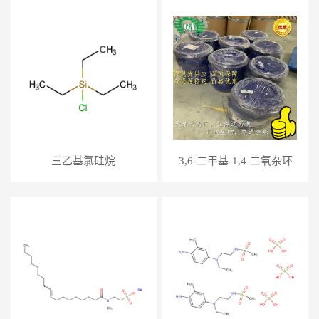
三乙基氯硅烷
3,6-二甲基-1,4-二氧杂环
己烷-2,5-二酮