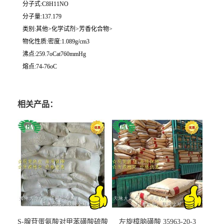
分子式:C8H11NO
分子量:137.179
类别:其他>化学试剂>芳香化合物>
物化性质:密度:1.089g/cm3
沸点:259.7oCat760mmHg
熔点:74-76oC
相关产品：
S-腺苷蛋氨酸对甲苯磺酸硫酸
左旋樟脑磺酸 35963-20-3