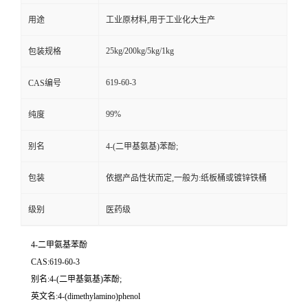
用途
工业原材料,用于工业化大生产
25kg/200kg/5kg/1kg
包装规格
619-60-3
CAS编号
99%
纯度
别名
4-(二甲基氨基)苯酚;
包装
依据产品性状而定,一般为:纸板桶或镀锌铁桶
级别
医药级
4-二甲氨基苯酚
CAS:619-60-3
别名:4-(二甲基氨基)苯酚;
英文名:4-(dimethylamino)phenol