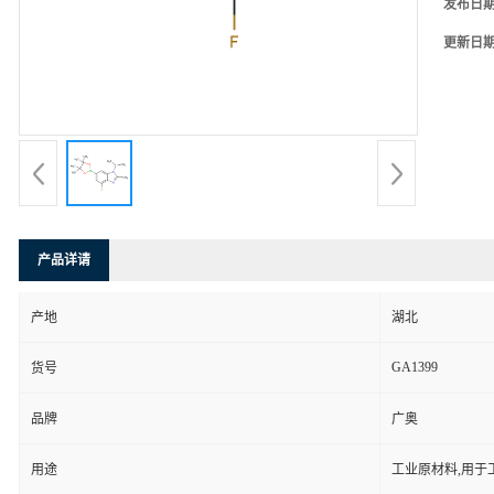
发布日
更新日
产品详请
产地
湖北
GA1399
货号
品牌
广奥
用途
工业原材料,用于