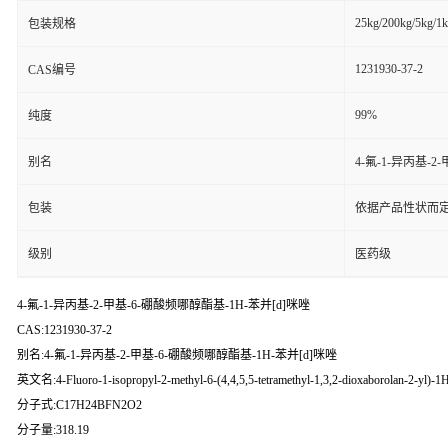
25kg/200kg/5kg/1
包装规格
1231930-37-2
CAS编号
99%
纯度
别名
4-氟-1-异丙基-2
包装
依据产品性状而定
级别
医药级
4-氟-1-异丙基-2-甲基-6-硼酸频哪醇酯基-1H-苯并[d]咪唑
CAS:1231930-37-2
别名:4-氟-1-异丙基-2-甲基-6-硼酸频哪醇酯基-1H-苯并[d]咪唑
英文名:4-Fluoro-1-isopropyl-2-methyl-6-(4,4,5,5-tetramethyl-1,3,2-dioxaborolan-2-yl)-1
分子式:C17H24BFN2O2
分子量:318.19