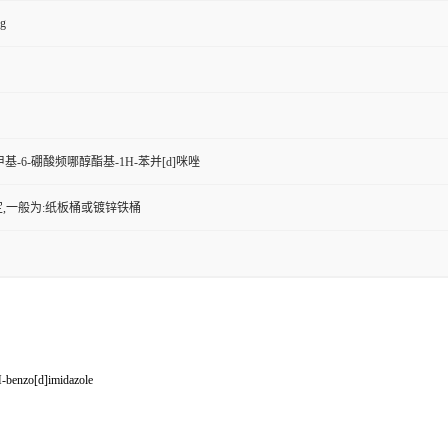
kg
-甲基-6-硼酸频哪醇酯基-1H-苯并[d]咪唑
,一般为:纸板桶或镀锌铁桶
H-benzo[d]imidazole