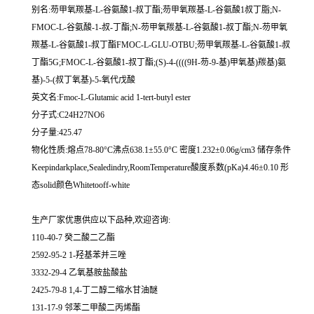
别名:芴甲氧羰基-L-谷氨酸1-叔丁酯;芴甲氧羰基-L-谷氨酸1叔丁脂;N-
FMOC-L-谷氨酸-1-叔-丁酯;N-芴甲氧羰基-L-谷氨酸1-叔丁酯;N-芴甲氧
羰基-L-谷氨酸1-叔丁酯FMOC-L-GLU-OTBU;芴甲氧羰基-L-谷氨酸1-叔
丁酯5G;FMOC-L-谷氨酸1-叔丁酯;(S)-4-((((9H-芴-9-基)甲氧基)羰基)氨
基)-5-(叔丁氧基)-5-氧代戊酸
英文名:Fmoc-L-Glutamic acid 1-tert-butyl ester
分子式:C24H27NO6
分子量:425.47
物化性质:熔点78-80°C沸点638.1±55.0°C 密度1.232±0.06g/cm3 储存条件
Keepindarkplace,Sealedindry,RoomTemperature酸度系数(pKa)4.46±0.10 形
态solid颜色Whitetooff-white
生产厂家优惠供应以下品种,欢迎咨询:
110-40-7 癸二酸二乙酯
2592-95-2 1-羟基苯并三唑
3332-29-4 乙氧基胺盐酸盐
2425-79-8 1,4-丁二醇二缩水甘油醚
131-17-9 邻苯二甲酸二丙烯酯