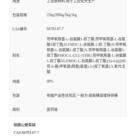
用途
工业原材料,用于工业化大生产
25kg/200kg/5kg/1kg
包装规格
84793-07-7
CAS编号
芴甲氧羰基-L-谷氨酸1-叔丁酯;芴甲氧羰基-L-谷氨
酸1叔丁脂;N-FMOC-L-谷氨酸-1-叔-丁酯;N-芴甲氧
羰基-L-谷氨酸1-叔丁酯;N-芴甲氧羰基-L-谷氨酸1-
别名
叔丁酯FMOC-L-GLU-OTBU;芴甲氧羰基-L-谷氨酸
1-叔丁酯5G;FMOC-L-谷氨酸1-叔丁酯;(S)-4-((((9H-
芴-9-基)甲氧基)羰基)氨基)-5-(叔丁氧基)-5-氧代戊
酸
99%
纯度
包装
依据产品性状而定,一般为:纸板桶或镀锌铁桶
级别
医药级
硫酸山梗菜碱
CAS:84793-07-7