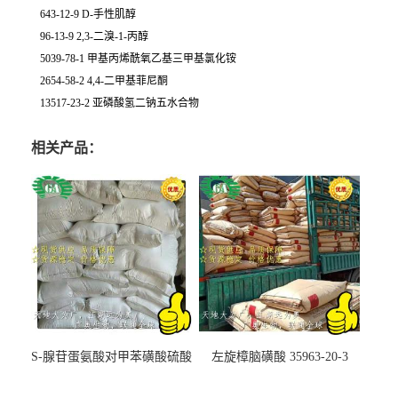
643-12-9 D-手性肌醇
96-13-9 2,3-二溴-1-丙醇
5039-78-1 甲基丙烯酰氧乙基三甲基氯化铵
2654-58-2 4,4-二甲基菲尼酮
13517-23-2 亚磷酸氢二钠五水合物
相关产品：
S-腺苷蛋氨酸对甲苯磺酸硫酸
左旋樟脑磺酸 35963-20-3
盐 97540-22-2