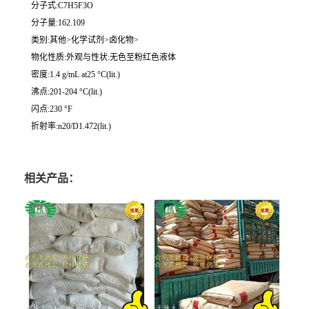
分子式:C7H5F3O
分子量:162.109
类别:其他>化学试剂>卤化物>
物化性质:外观与性状:无色至粉红色液体
密度:1.4 g/mL at25 °C(lit.)
沸点:201-204 °C(lit.)
闪点:230 °F
折射率:n20/D1.472(lit.)
相关产品：