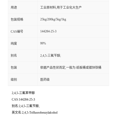
用途
工业原材料,用于工业化大生产
25kg/200kg/5kg/1kg
包装规格
144284-25-3
CAS编号
99%
纯度
别名
2,4,5-三氟苄醇;
包装
依据产品性状而定,一般为:纸板桶或镀锌铁桶
级别
医药级
2,4,5-三氟苯甲醇
CAS:144284-25-3
别名:2,4,5-三氟苄醇;
英文名:2,4,5-Trifluorobenzylalcohol