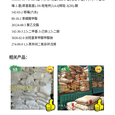
嗪-1-基)苯基氨基)-1H-吡唑并[3,4-d]嘧啶-3(2H)-酮
142-63-2 哌嗪(六水)
80-18-2 苯磺酸甲酯
26124-68-5 聚乙交酯
142-30-3 2,5-二甲基-3-己炔-2,5-二醇
5026-62-0 对羟基苯甲酸甲酯钠
274-09-9 1,3-苯并间二氧杂环戊烯
相关产品：