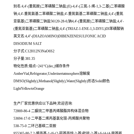
别名:4,4'-(重氮胺)二苯磺酸二钠盐;(E)-4,4'-(三氮-1-烯-1,3-二基)二苯磺酸
钠;4,4'-重氮氨基二苯磺酸二钠盐;4'-重氮氨基二苯磺酸二钠盐;4,4'-(重氮
亚氨基)二苯磺酸二钠盐56120-28-6;钠4,4'-(重氮胺)二苯磺酸二钠盐;4,4′-
(重氮亚氨基)二苯磺酸二钠盐;4,4'-(TRIAZ-1-ENE-1,3-DIYL)DI苯磺酸钠
英文名:4,4''-(DIAZOAMINO)DIBENZENESULFONIC ACID
DISODIUM SALT
分子式:C12H12N3NaO6S2
分子量:381.35
物化性质:熔点>241°C(dec,)储存条件
AmberVial,Refrigerator,Underinertatmosphere溶解度
DMSO(Slightly),Methanol(Slightly),Water(Slightly)形态Solid颜色
LightYellowtoOrange
生产厂家优惠供应以下品种,欢迎咨询:
72869-86-4 二脲烷二甲基丙烯酸酯异构体混合物
53694-17-0 二甲基二烯丙基氯化铵-丙烯酸共聚物
538-75-0 二环己基碳二亚胺
955365-80-7 2-烯丙基-1-(6-(2-羟基丙烷-2-基)吡啶-2-基)-6-(4-(4-甲基哌