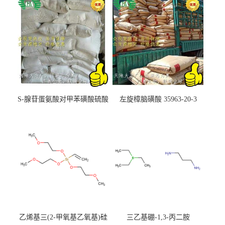
S-腺苷蛋氨酸对甲苯磺酸硫酸
左旋樟脑磺酸 35963-20-3
盐 97540-22-2
乙烯基三(2-甲氧基乙氧基)硅
三乙基硼-1,3-丙二胺