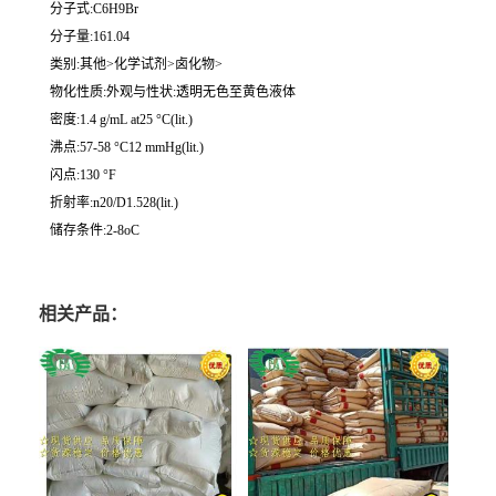
分子式:C6H9Br
分子量:161.04
类别:其他>化学试剂>卤化物>
物化性质:外观与性状:透明无色至黄色液体
密度:1.4 g/mL at25 °C(lit.)
沸点:57-58 °C12 mmHg(lit.)
闪点:130 °F
折射率:n20/D1.528(lit.)
储存条件:2-8oC
相关产品：