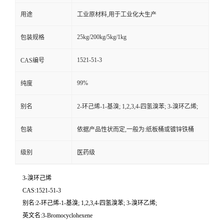
用途
工业原材料,用于工业化大生产
25kg/200kg/5kg/1kg
包装规格
1521-51-3
CAS编号
99%
纯度
别名
2-环己烯-1-基溴; 1,2,3,4-四氢溴苯; 3-溴环乙烯;
包装
依据产品性状而定,一般为:纸板桶或镀锌铁桶
级别
医药级
3-溴环己烯
CAS:1521-51-3
别名:2-环己烯-1-基溴; 1,2,3,4-四氢溴苯; 3-溴环乙烯;
英文名:3-Bromocyclohexene