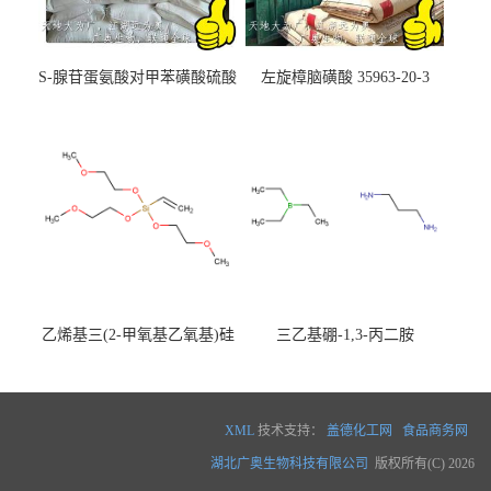
S-腺苷蛋氨酸对甲苯磺酸硫酸
左旋樟脑磺酸 35963-20-3
盐 97540-22-2
乙烯基三(2-甲氧基乙氧基)硅
三乙基硼-1,3-丙二胺
烷
XML
技术支持：
盖德化工网
食品商务网
湖北广奥生物科技有限公司
版权所有(C) 2026