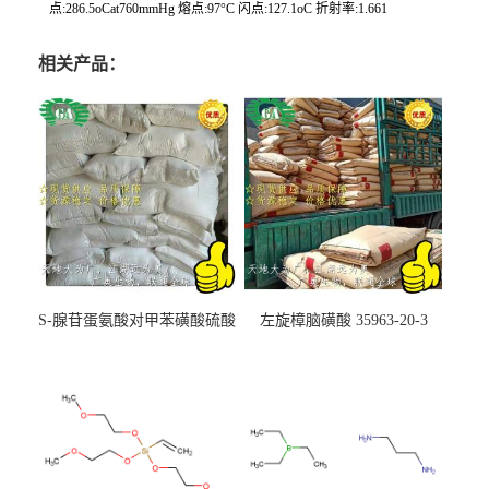
点:286.5oCat760mmHg 熔点:97°C 闪点:127.1oC 折射率:1.661
相关产品：
S-腺苷蛋氨酸对甲苯磺酸硫酸
左旋樟脑磺酸 35963-20-3
盐 97540-22-2