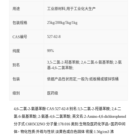
用途
工业原材料,用于工业化大生产
25kg/200kg/5kg/1kg
包装规格
527-62-8
CAS编号
99%
纯度
3,5-二氯-2-羟基苯胺; 2,4-二氯-6-氨基苯酚; 2-氨
别名
基-4,6-二氯苯酚;
包装
依据产品性状而定,一般为:纸板桶或镀锌铁桶
级别
医药级
4,6-二氯-2-氨基苯酚 CAS:527-62-8 别名:3,5-二氯-2-羟基苯胺; 2,4-二
氯-6-氨基苯酚; 2-氨基-4,6-二氯苯酚; 英文名:2-Amino-4,6-dichlorophenol
分子式:C6H5Cl2NO 分子量:178.016 类别:生物及医药化学品>医药中间
体> 物化性质:外观与性状:淡黄色或白色固体 密度:1.56g/cm3 沸