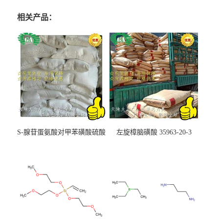
相关产品：
S-腺苷蛋氨酸对甲苯磺酸硫酸
左旋樟脑磺酸 35963-20-3
盐 97540-22-2