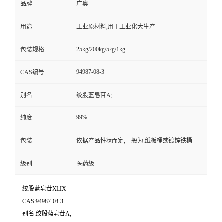
品牌
广奥
用途
工业原材料,用于工业化大生产
25kg/200kg/5kg/1kg
包装规格
94987-08-3
CAS编号
别名
绞股蓝皂苷A;
99%
纯度
包装
依据产品性状而定,一般为:纸板桶或镀锌铁桶
级别
医药级
绞股蓝皂苷XLIX
CAS:94987-08-3
别名:绞股蓝皂苷A;