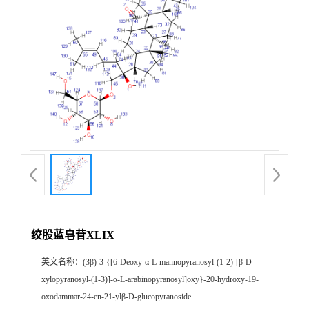
绞股蓝皂苷XLIX
英文名称：
(3β)-3-{[6-Deoxy-α-L-mannopyranosyl-(1-2)-[β-D-
xylopyranosyl-(1-3)]-α-L-arabinopyranosyl]oxy}-20-hydroxy-19-
oxodammar-24-en-21-ylβ-D-glucopyranoside