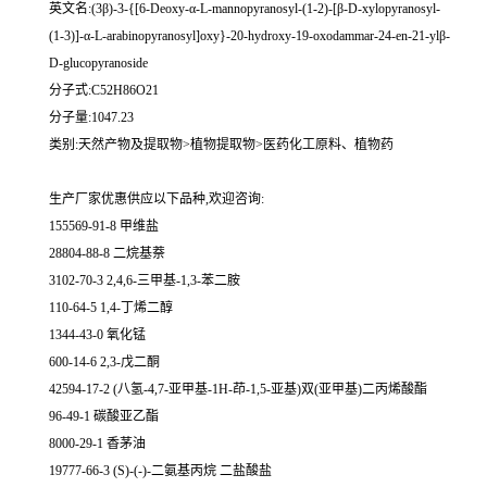
英文名:(3β)-3-{[6-Deoxy-α-L-mannopyranosyl-(1-2)-[β-D-xylopyranosyl-
(1-3)]-α-L-arabinopyranosyl]oxy}-20-hydroxy-19-oxodammar-24-en-21-ylβ-
D-glucopyranoside
分子式:C52H86O21
分子量:1047.23
类别:天然产物及提取物>植物提取物>医药化工原料、植物药
生产厂家优惠供应以下品种,欢迎咨询:
155569-91-8 甲维盐
28804-88-8 二烷基萘
3102-70-3 2,4,6-三甲基-1,3-苯二胺
110-64-5 1,4-丁烯二醇
1344-43-0 氧化锰
600-14-6 2,3-戊二酮
42594-17-2 (八氢-4,7-亚甲基-1H-茚-1,5-亚基)双(亚甲基)二丙烯酸酯
96-49-1 碳酸亚乙酯
8000-29-1 香茅油
19777-66-3 (S)-(-)-二氨基丙烷 二盐酸盐