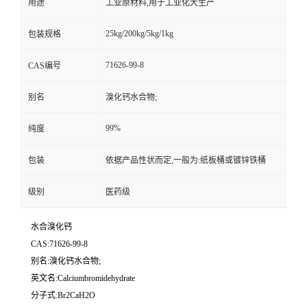
用途
工业原材料,用于工业化大生产
25kg/200kg/5kg/1kg
包装规格
71626-99-8
CAS编号
别名
溴化钙水合物;
99%
纯度
包装
依据产品性状而定,一般为:纸板桶或镀锌铁桶
级别
医药级
水合溴化钙
CAS:71626-99-8
别名:溴化钙水合物;
英文名:Calciumbromidehydrate
分子式:Br2CaH2O