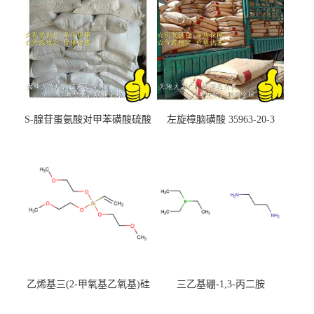
S-腺苷蛋氨酸对甲苯磺酸硫酸
左旋樟脑磺酸 35963-20-3
盐 97540-22-2
乙烯基三(2-甲氧基乙氧基)硅
三乙基硼-1,3-丙二胺
烷