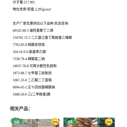
分子量:217.901
物化性质:密度:2,295g/cm3
生产厂家优惠供应以下品种,欢迎咨询:
69102-90-5 端羟基聚丁二烯
154702-15-5 二乙基己基丁酰胺基三嗪酮
7783-85-9 硫酸亚铁铵
104-10-9 4-氨基苯乙醇
7558-79-4 磷酸氢二钠
24937-78-8 可再分散性乳胶粉
1873-88-7 七甲基三硅氧烷
1067-33-0 二乙酸二丁基锡
6994-45-2 正十四烷基磺酸钠
1608-26-0 三(二甲胺基)膦
相关产品：