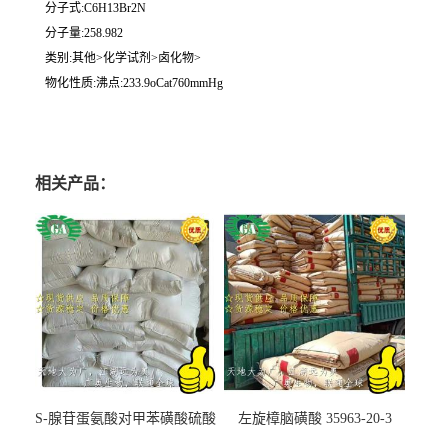
分子式:C6H13Br2N
分子量:258.982
类别:其他>化学试剂>卤化物>
物化性质:沸点:233.9oCat760mmHg
相关产品：
S-腺苷蛋氨酸对甲苯磺酸硫酸
左旋樟脑磺酸 35963-20-3
盐 97540-22-2