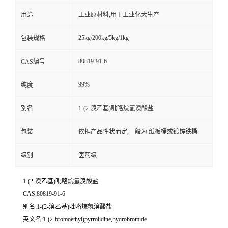
用途
工业原材料,用于工业化大生产
25kg/200kg/5kg/1kg
包装规格
80819-91-6
CAS编号
99%
纯度
别名
1-(2-溴乙基)吡咯烷氢溴酸盐
包装
依据产品性状而定,一般为:纸板桶或镀锌铁桶
级别
医药级
1-(2-溴乙基)吡咯烷氢溴酸盐
CAS:80819-91-6
别名:1-(2-溴乙基)吡咯烷氢溴酸盐
英文名:1-(2-bromoethyl)pyrrolidine,hydrobromide