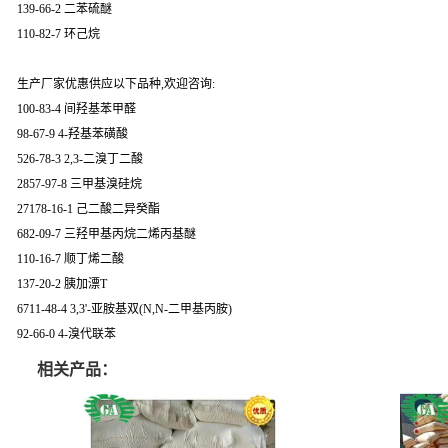
139-66-2 二苯硫醚
110-82-7 环己烷
生产厂家优惠供应以下品种,欢迎咨询:
100-83-4 间羟基苯甲醛
98-67-9 4-羟基苯磺酸
526-78-3 2,3-二溴丁二酸
2857-97-8 三甲基溴硅烷
27178-16-1 己二酸二异癸酯
682-09-7 三羟甲基丙烷二烯丙基醚
110-16-7 顺丁烯二酸
137-20-2 胰加漂T
6711-48-4 3,3'-亚胺基双(N,N-二甲基丙胺)
92-66-0 4-溴代联苯
相关产品：