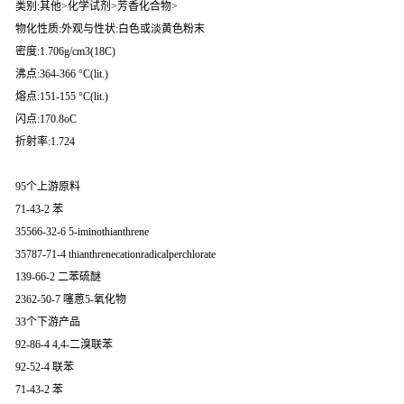
类别:其他>化学试剂>芳香化合物>
物化性质:外观与性状:白色或淡黄色粉末
密度:1.706g/cm3(18C)
沸点:364-366 °C(lit.)
熔点:151-155 °C(lit.)
闪点:170.8oC
折射率:1.724
95个上游原料
71-43-2 苯
35566-32-6 5-iminothianthrene
35787-71-4 thianthrenecationradicalperchlorate
139-66-2 二苯硫醚
2362-50-7 噻蒽5-氧化物
33个下游产品
92-86-4 4,4-二溴联苯
92-52-4 联苯
71-43-2 苯