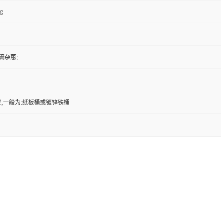
kg
硫杂蒽;
,一般为:纸板桶或镀锌铁桶