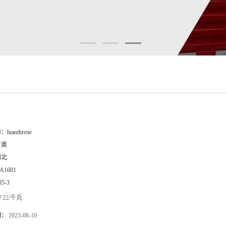
称：
hianthrene
广奥
湖北
A1601
85-3
22/千克
期：
2023-08-10