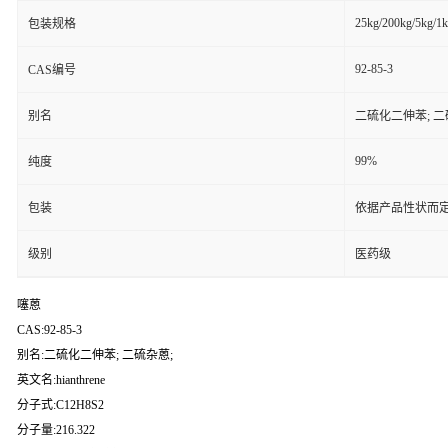
25kg/200kg/5kg/1
包装规格
92-85-3
CAS编号
别名
二硫化二伸苯; 二
99%
纯度
包装
依据产品性状而定
级别
医药级
噻蒽
CAS:92-85-3
别名:二硫化二伸苯; 二硫杂蒽;
英文名:hianthrene
分子式:C12H8S2
分子量:216.322