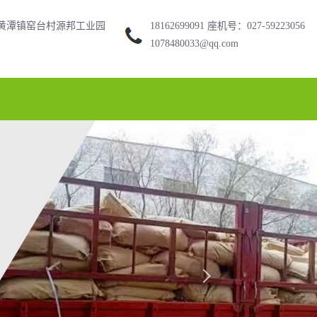
黄潭镇窑台村源邦工业园
18162699091 座机号：027-59223056
1078480033@qq.com