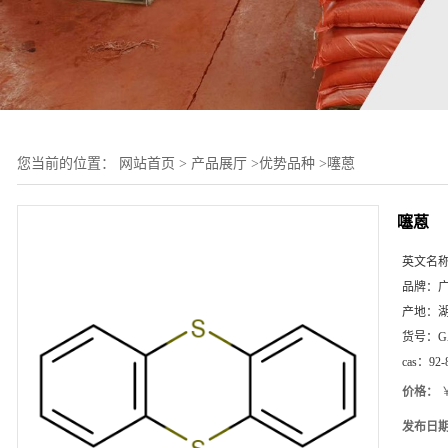
您当前的位置：
网站首页
>
产品展厅
>
优势品种
>
噻蒽
噻蒽
英文名
品牌：
产地：
货号：
G
cas：
92-
价格：
￥
发布日