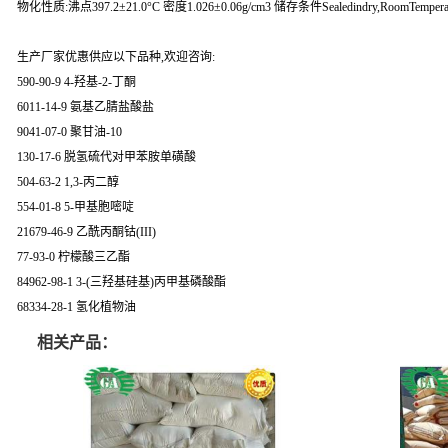
物化性质:沸点397.2±21.0°C 密度1.026±0.06g/cm3 储存条件Sealedindry,RoomTemperatur
生产厂家优惠供应以下品种,欢迎咨询:
590-90-9 4-羟基-2-丁酮
6011-14-9 氨基乙腈盐酸盐
9041-07-0 聚甘油-10
130-17-6 脱氢硫代对甲苯胺单磺酸
504-63-2 1,3-丙二醇
554-01-8 5-甲基胞嘧啶
21679-46-9 乙酰丙酮钴(III)
77-93-0 柠檬酸三乙酯
84962-98-1 3-(三羟基硅基)丙甲基磷酸酯
68334-28-1 氢化植物油
相关产品：