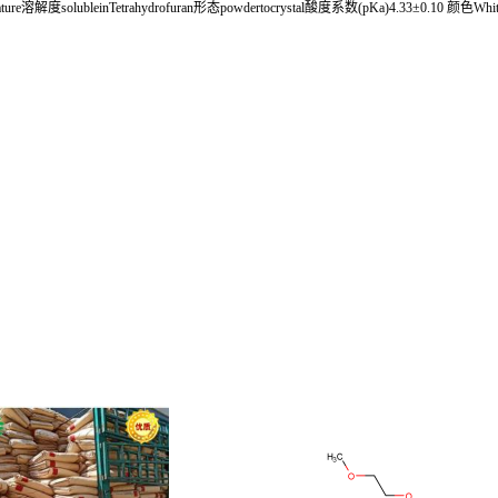
e溶解度solubleinTetrahydrofuran形态powdertocrystal酸度系数(pKa)4.33±0.10 颜色White