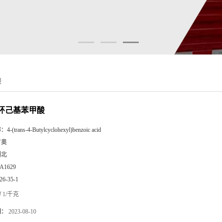
酸
基环己基苯甲酸
称：
4-(trans-4-Butylcyclohexyl)benzoic acid
广奥
湖北
A1629
26-35-1
1/千克
期：
2023-08-10