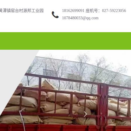
黄潭镇窑台村源邦工业园
18162699091 座机号：027-59223056
1078480033@qq.com