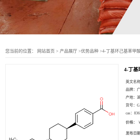
您当前的位置：
网站首页
>
产品展厅
>
优势品种
>
4-丁基环己基苯甲
4-丁
英文名
品牌：
产地：
货号：
G
cas：
836
价格：
￥
发布日