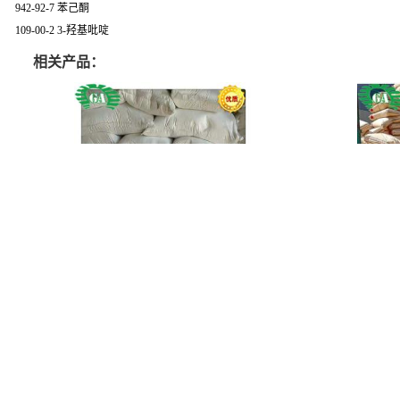
942-92-7 苯己酮
109-00-2 3-羟基吡啶
相关产品：
S-腺苷蛋氨酸对甲苯磺酸硫酸盐 97540-22-2
左旋