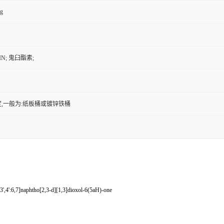
kg
IN; 鬼臼酯素;
,一般为:纸板桶或镀锌铁桶
,4':6,7]naphtho[2,3-d][1,3]dioxol-6(5aH)-one