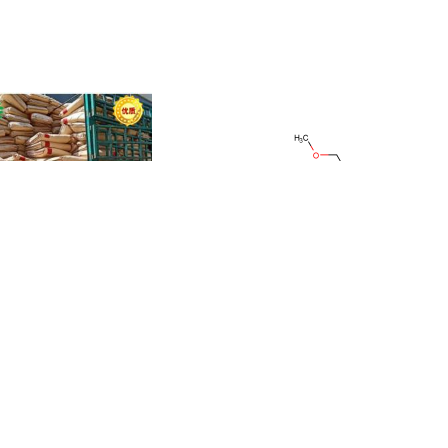
樟脑磺酸 35963-20-3
乙烯基三(2-甲氧基乙氧基)