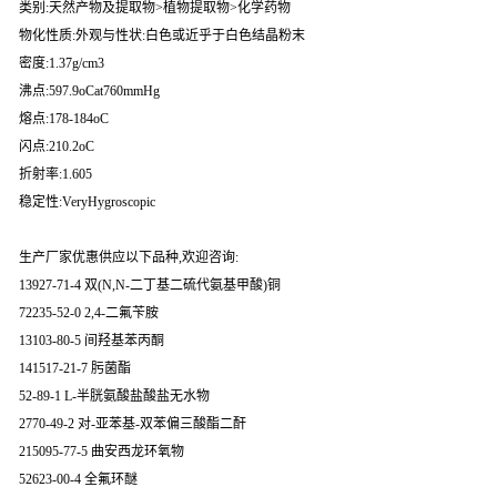
类别:天然产物及提取物>植物提取物>化学药物
物化性质:外观与性状:白色或近乎于白色结晶粉末
密度:1.37g/cm3
沸点:597.9oCat760mmHg
熔点:178-184oC
闪点:210.2oC
折射率:1.605
稳定性:VeryHygroscopic
生产厂家优惠供应以下品种,欢迎咨询:
13927-71-4 双(N,N-二丁基二硫代氨基甲酸)铜
72235-52-0 2,4-二氟苄胺
13103-80-5 间羟基苯丙酮
141517-21-7 肟菌酯
52-89-1 L-半胱氨酸盐酸盐无水物
2770-49-2 对-亚苯基-双苯偏三酸酯二酐
215095-77-5 曲安西龙环氧物
52623-00-4 全氟环醚