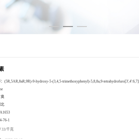
素
称：
(5R,5AR,8aR,9R)-9-hydroxy-5-(3,4,5-trimethoxyphenyl)-5,8,8a,9-tetrahydrofuro[3',4':6,7]
ne
广奥
湖北
A1653
4-76-1
33/千克