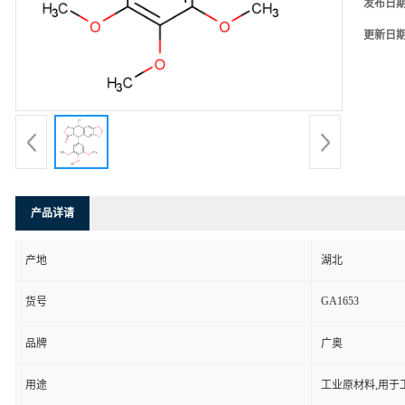
发布日
更新日
产品详请
产地
湖北
GA1653
货号
品牌
广奥
用途
工业原材料,用于