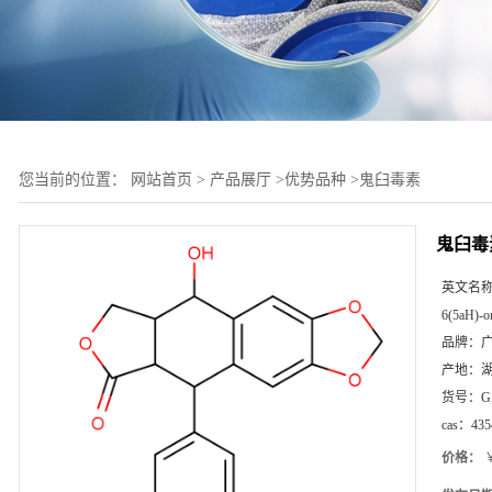
您当前的位置：
网站首页
>
产品展厅
>
优势品种
>
鬼臼毒素
鬼臼毒
英文名
6(5aH)-o
品牌：
产地：
货号：
G
cas：
435
价格：
￥