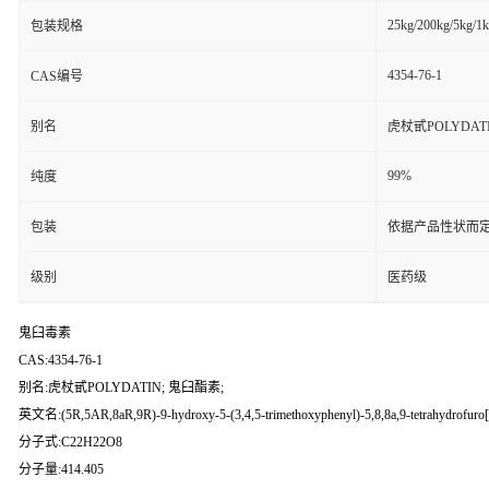
25kg/200kg/5kg/1
包装规格
4354-76-1
CAS编号
别名
虎杖甙POLYDAT
99%
纯度
包装
依据产品性状而定
级别
医药级
鬼臼毒素
CAS:4354-76-1
别名:虎杖甙POLYDATIN; 鬼臼酯素;
英文名:(5R,5AR,8aR,9R)-9-hydroxy-5-(3,4,5-trimethoxyphenyl)-5,8,8a,9-tetrahydrofuro[3'
分子式:C22H22O8
分子量:414.405